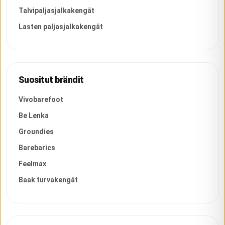
Talvipaljasjalkakengät
Lasten paljasjalkakengät
Suositut brändit
Vivobarefoot
Be Lenka
Groundies
Barebarics
Feelmax
Baak turvakengät