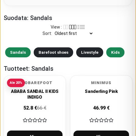
Suodata:
Sandals
View
:
Sort
:
Sandals
Barefoot shoes
Livestyle
Kids
Tuotteet:
Sandals
VIVOBAREFOOT
MINIMUS
Ale
20
%
ABABA SANDAL II KIDS
Sanderling Pink
INDIGO
52.8
€
66
€
46.99
€