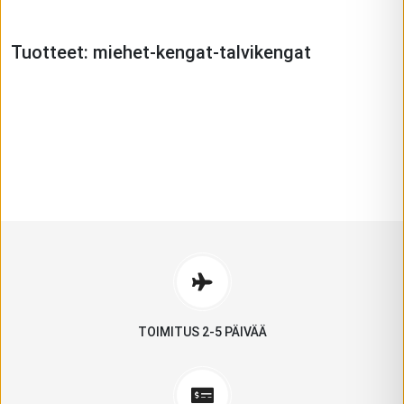
Tuotteet:
miehet-kengat-talvikengat
VAELLUSKENGÄT
.
NEOBAREFOOT
GROUNDIES
FEELMAX
KATSO MALLIT
NAISILLE
MIEHILLE
KATSO MALLIT
KATSO MALLIT
TOIMITUS 2-5 PÄIVÄÄ