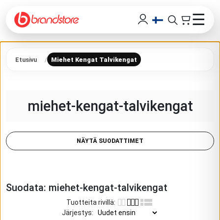
☰
Etusivu
Miehet Kengat Talvikengat
miehet-kengat-talvikengat
NÄYTÄ SUODATTIMET
Suodata:
miehet-kengat-talvikengat
Tuotteita rivillä
:
Järjestys
: