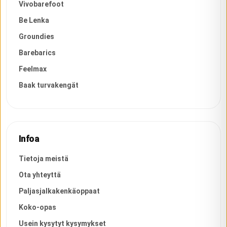
Vivobarefoot
Be Lenka
Groundies
Barebarics
Feelmax
Baak turvakengät
Infoa
Tietoja meistä
Ota yhteyttä
Paljasjalkakenkäoppaat
Koko-opas
Usein kysytyt kysymykset