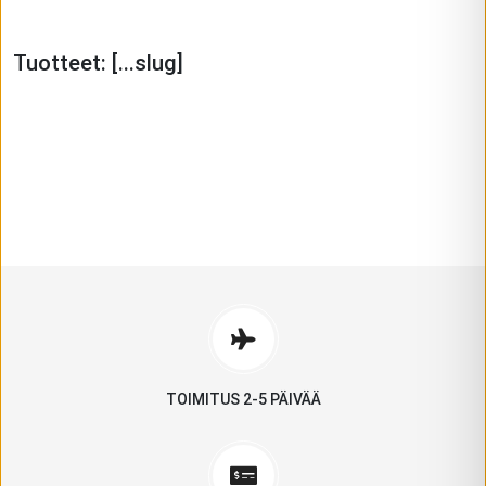
Tuotteet:
[...slug]
VAELLUSKENGÄT
.
NEOBAREFOOT
GROUNDIES
FEELMAX
KATSO MALLIT
NAISILLE
MIEHILLE
KATSO MALLIT
KATSO MALLIT
TOIMITUS 2-5 PÄIVÄÄ