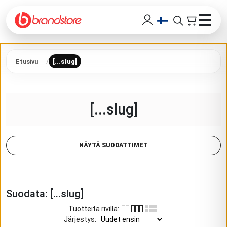
☰
Etusivu
[...slug]
[...slug]
NÄYTÄ SUODATTIMET
Suodata:
[...slug]
Tuotteita rivillä
:
Järjestys
: