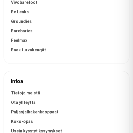
Vivobarefoot
Be Lenka
Groundies
Barebarics
Feelmax
Baak turvakengät
Infoa
Tietoja meistä
Ota yhteyttä
Paljasjalkakenkäoppaat
Koko-opas
Usein kysytyt kysymykset