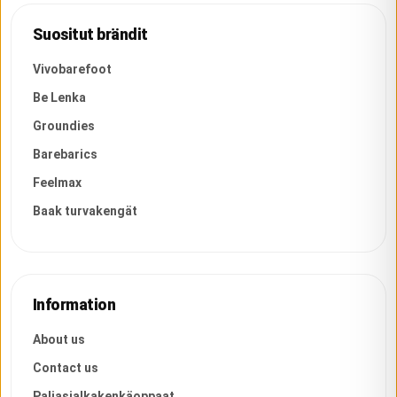
Suositut brändit
Vivobarefoot
Be Lenka
Groundies
Barebarics
Feelmax
Baak turvakengät
Information
About us
Contact us
Paljasjalkakenkäoppaat