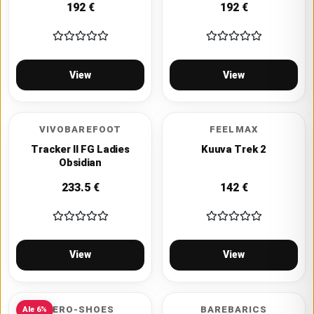
192
€
192
€
View
View
VIVOBAREFOOT
FEELMAX
Tracker II FG Ladies
Kuuva Trek 2
Obsidian
233.5
€
142
€
View
View
XERO-SHOES
BAREBARICS
Ale
6
%