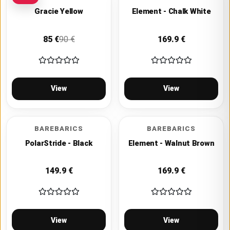
Gracie Yellow
Element - Chalk White
85
€
90
€
169.9
€
View
View
BAREBARICS
BAREBARICS
PolarStride - Black
Element - Walnut Brown
149.9
€
169.9
€
View
View