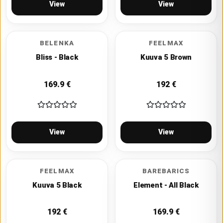
View
View
BELENKA
FEELMAX
Bliss - Black
Kuuva 5 Brown
169.9
€
192
€
View
View
FEELMAX
BAREBARICS
Kuuva 5 Black
Element - All Black
192
€
169.9
€