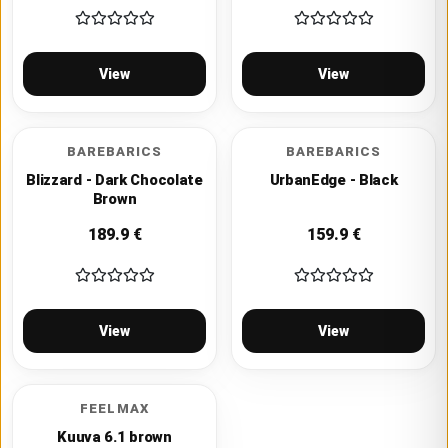
View
View
BAREBARICS
BAREBARICS
Blizzard - Dark Chocolate
UrbanEdge - Black
Brown
189.9
€
159.9
€
View
View
FEELMAX
Kuuva 6.1 brown