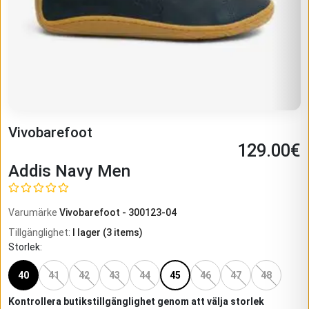
Vivobarefoot
129.00
€
Addis Navy Men
Varumärke
Vivobarefoot
-
300123-04
Tillgänglighet
:
I lager
(
3
items)
Storlek
:
40
41
42
43
44
45
46
47
48
Kontrollera butikstillgänglighet genom att välja storlek