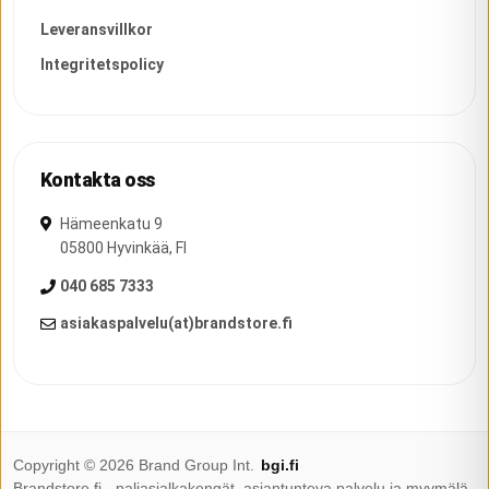
Leveransvillkor
Integritetspolicy
Kontakta oss
Hämeenkatu 9
05800
Hyvinkää
,
FI
040 685 7333
asiakaspalvelu(at)brandstore.fi
Copyright ©
2026
Brand Group Int.
bgi.fi
Brandstore.fi - paljasjalkakengät, asiantunteva palvelu ja myymälä