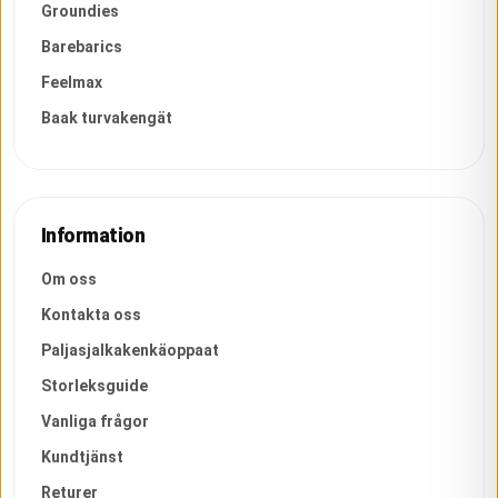
Groundies
Barebarics
Feelmax
Baak turvakengät
Information
Om oss
Kontakta oss
Paljasjalkakenkäoppaat
Storleksguide
Vanliga frågor
Kundtjänst
Returer