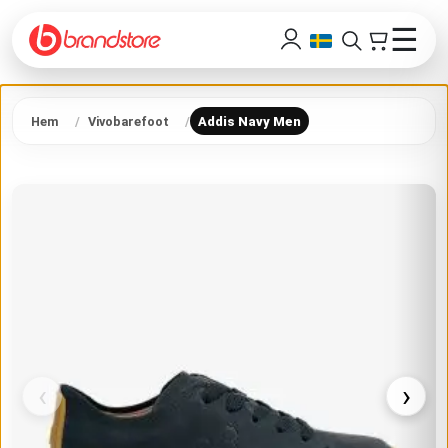
☰
Hem
Vivobarefoot
Addis Navy Men
‹
›