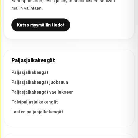
Saat apua koon, lestin ja käyttötarkoitukseen sopivan
mallin valintaan.
Katso myymälän tiedot
Paljasjalkakengät
Paljasjalkakengät
Paljasjalkakengät juoksuun
Paljasjalkakengät vaellukseen
Talvipaljasjalkakengät
Lasten paljasjalkakengät