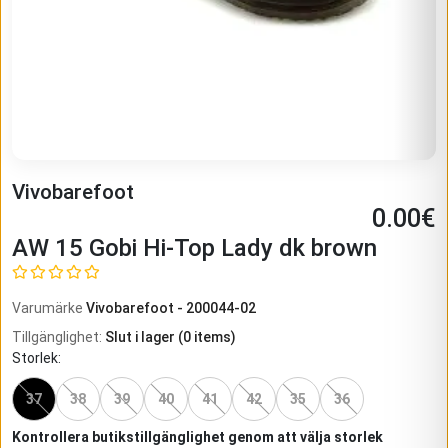
Vivobarefoot
0.00
€
AW 15 Gobi Hi-Top Lady dk brown
Varumärke
Vivobarefoot
-
200044-02
Tillgänglighet
:
Slut i lager
(
0
items)
Storlek
:
37
38
39
40
41
42
35
36
Kontrollera butikstillgänglighet genom att välja storlek