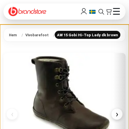
☰
Hem
Vivobarefoot
AW 15 Gobi Hi-Top Lady dk brown
‹
›