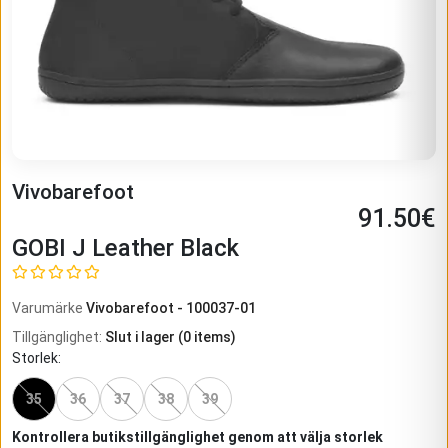
Vivobarefoot
91.50
€
GOBI J Leather Black
Varumärke
Vivobarefoot
-
100037-01
Tillgänglighet
:
Slut i lager
(
0
items)
Storlek
:
35
36
37
38
39
Kontrollera butikstillgänglighet genom att välja storlek