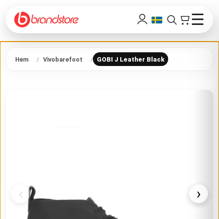
☰
Hem
Vivobarefoot
GOBI J Leather Black
‹
›