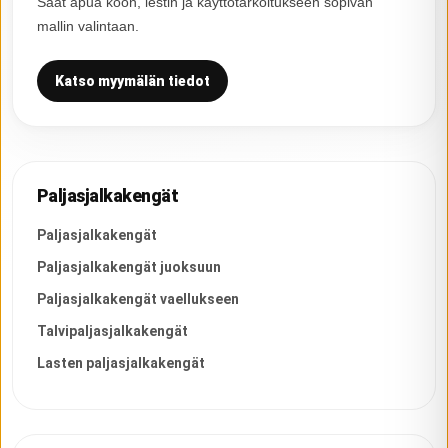
Saat apua koon, lestin ja käyttötarkoitukseen sopivan
mallin valintaan.
Katso myymälän tiedot
Paljasjalkakengät
Paljasjalkakengät
Paljasjalkakengät juoksuun
Paljasjalkakengät vaellukseen
Talvipaljasjalkakengät
Lasten paljasjalkakengät