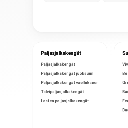
Paljasjalkakengät
Su
Paljasjalkakengät
Vi
Paljasjalkakengät juoksuun
Be
Paljasjalkakengät vaellukseen
Gr
Talvipaljasjalkakengät
Ba
Lasten paljasjalkakengät
Fe
Ba