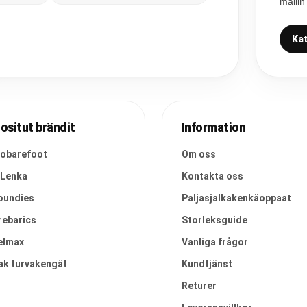
mallin
Kat
ositut brändit
Information
vobarefoot
Om oss
 Lenka
Kontakta oss
oundies
Paljasjalkakenkäoppaat
rebarics
Storleksguide
elmax
Vanliga frågor
ak turvakengät
Kundtjänst
Returer