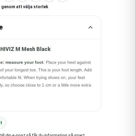
 genom att välja storlek
e
HIVIZ M Mesh Black
ze: measure your foot
:
Place your heel against
of your longest toe. This is your foot length. Add
fortable fit. When trying shoes on, your feet
y, so choose close to 1 cm or a little more extra
t
ll din e-post så får du information så snart