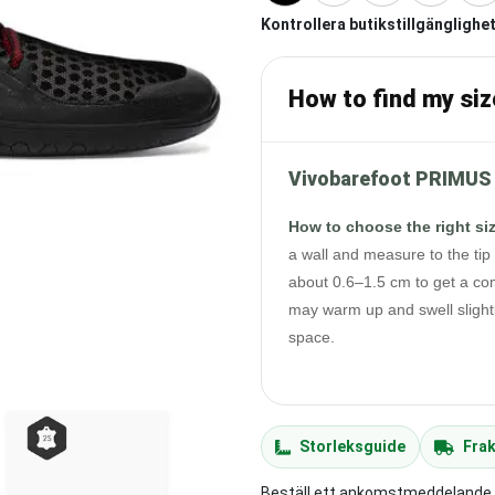
Kontrollera butikstillgänglighet
How to find my siz
Vivobarefoot PRIMUS 
How to choose the right si
a wall and measure to the tip 
about 0.6–1.5 cm to get a com
may warm up and swell slightl
space.
Storleksguide
Frak
Beställ ett ankomstmeddelande ti