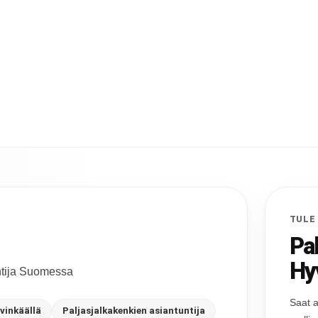
TULE
Pa
Hy
untija Suomessa
Saat a
vinkäällä
Paljasjalkakenkien asiantuntija