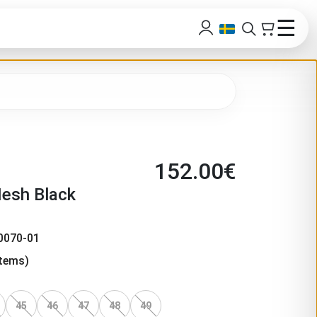
☰
152.00
€
esh Black
0070-01
tems)
45
46
47
48
49