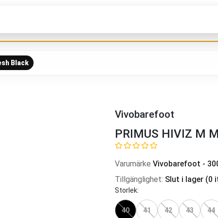
sh Black
Vivobarefoot
PRIMUS HIVIZ M M
Varumärke
Vivobarefoot
-
30
Tillgänglighet
:
Slut i lager
(
0
i
Storlek
:
40
41
42
43
44