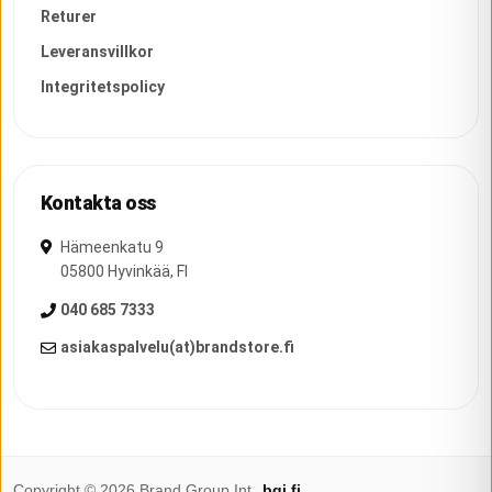
Returer
Leveransvillkor
Integritetspolicy
Kontakta oss
Hämeenkatu 9
05800
Hyvinkää
,
FI
040 685 7333
asiakaspalvelu(at)brandstore.fi
Copyright ©
2026
Brand Group Int.
bgi.fi