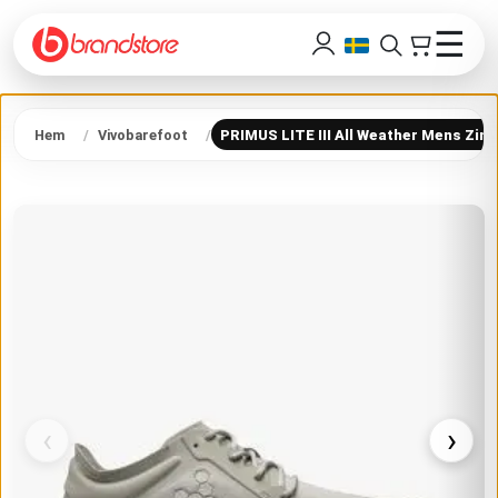
☰
Hem
Vivobarefoot
PRIMUS LITE III All Weather Mens Zinc
‹
›