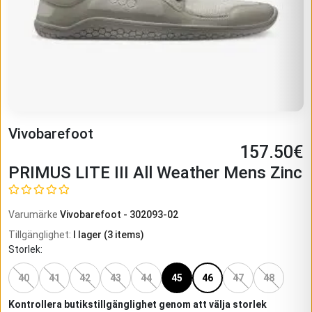
Vivobarefoot
157.50
€
PRIMUS LITE III All Weather Mens Zinc
Varumärke
Vivobarefoot
-
302093-02
Tillgänglighet
:
I lager
(
3
items)
Storlek
:
40
41
42
43
44
45
46
47
48
Kontrollera butikstillgänglighet genom att välja storlek