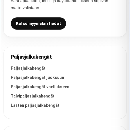
Saat apua koon, lestin ja käyttötarkoitukseen sopivan
mallin valintaan.
Katso myymälän tiedot
Paljasjalkakengät
Paljasjalkakengät
Paljasjalkakengät juoksuun
Paljasjalkakengät vaellukseen
Talvipaljasjalkakengät
Lasten paljasjalkakengät