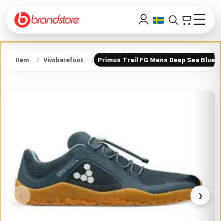
☰
Hem
Vivobarefoot
Primus Trail FG Mens Deep Sea Blue
‹
›