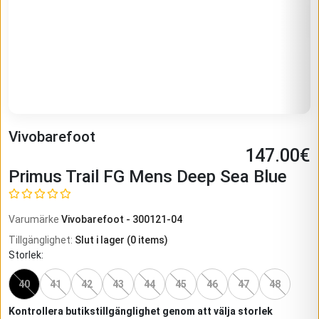
Vivobarefoot
147.00
€
Primus Trail FG Mens Deep Sea Blue
Varumärke
Vivobarefoot
-
300121-04
Tillgänglighet
:
Slut i lager
(
0
items)
Storlek
:
40
41
42
43
44
45
46
47
48
Kontrollera butikstillgänglighet genom att välja storlek