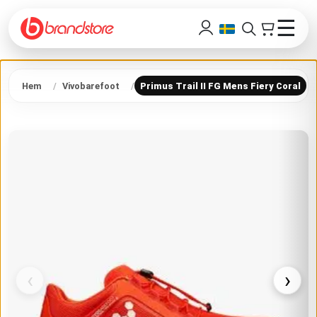
☰
Hem
Vivobarefoot
Primus Trail II FG Mens Fiery Coral
‹
›