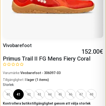
Vivobarefoot
152.00
€
Primus Trail II FG Mens Fiery Coral
Varumärke
Vivobarefoot
-
306097-03
Tillgänglighet
:
I lager
(
1
items)
Storlek
:
40
41
42
43
44
45
46
47
48
Kontrollera butikstillgänglighet genom att välja storlek