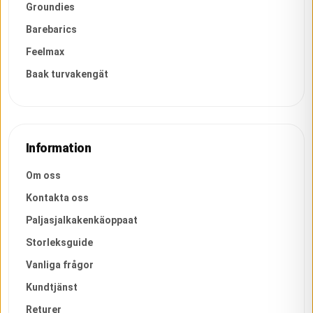
Groundies
Barebarics
Feelmax
Baak turvakengät
Information
Om oss
Kontakta oss
Paljasjalkakenkäoppaat
Storleksguide
Vanliga frågor
Kundtjänst
Returer