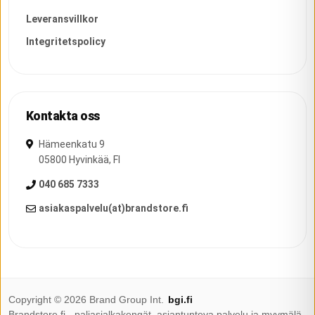
Leveransvillkor
Integritetspolicy
Kontakta oss
Hämeenkatu 9
05800
Hyvinkää
,
FI
040 685 7333
asiakaspalvelu(at)brandstore.fi
Copyright ©
2026
Brand Group Int.
bgi.fi
Brandstore.fi - paljasjalkakengät, asiantunteva palvelu ja myymälä