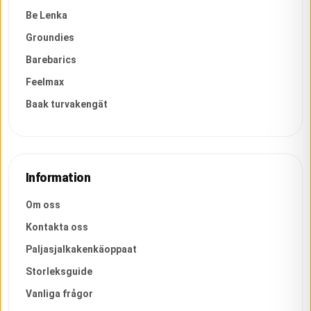
Be Lenka
Groundies
Barebarics
Feelmax
Baak turvakengät
Information
Om oss
Kontakta oss
Paljasjalkakenkäoppaat
Storleksguide
Vanliga frågor