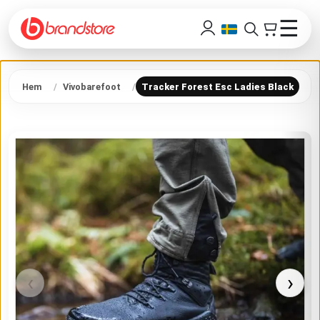
☰
Hem
Vivobarefoot
Tracker Forest Esc Ladies Black
‹
›