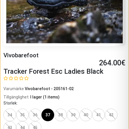
Vivobarefoot
264.00
€
Tracker Forest Esc Ladies Black
Varumärke
Vivobarefoot
-
205161-02
Tillgänglighet
:
I lager
(
1
items)
Storlek
:
34
35
36
37
38
39
40
41
42
43
44
45