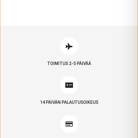
GROUNDIES
FEELMAX
KATSO MALLIT
NAISILLE
MIEHILLE
KATSO MALLIT
KATSO MALLIT
TOIMITUS 2-5 PÄIVÄÄ
14 PÄIVÄN PALAUTUSOIKEUS