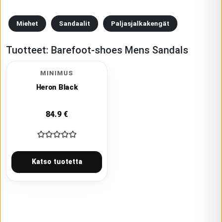
Miehet
Sandaalit
Paljasjalkakengät
Tuotteet:
Barefoot-shoes Mens Sandals
MINIMUS
Heron Black
84.9
€
Katso tuotetta
VAELLUSKENGÄT
.
NEOBAREFOOT