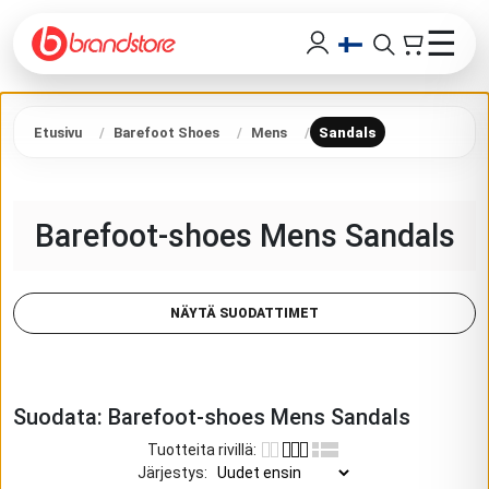
☰
Etusivu
Barefoot Shoes
Mens
Sandals
Barefoot-shoes Mens Sandals
NÄYTÄ SUODATTIMET
Suodata:
Barefoot-shoes Mens Sandals
Tuotteita rivillä
:
Järjestys
: