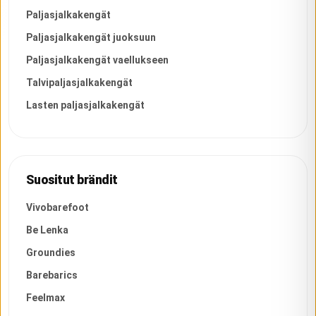
Paljasjalkakengät
Paljasjalkakengät juoksuun
Paljasjalkakengät vaellukseen
Talvipaljasjalkakengät
Lasten paljasjalkakengät
Suositut brändit
Vivobarefoot
Be Lenka
Groundies
Barebarics
Feelmax