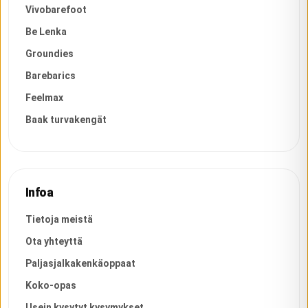
Vivobarefoot
Be Lenka
Groundies
Barebarics
Feelmax
Baak turvakengät
Infoa
Tietoja meistä
Ota yhteyttä
Paljasjalkakenkäoppaat
Koko-opas
Usein kysytyt kysymykset