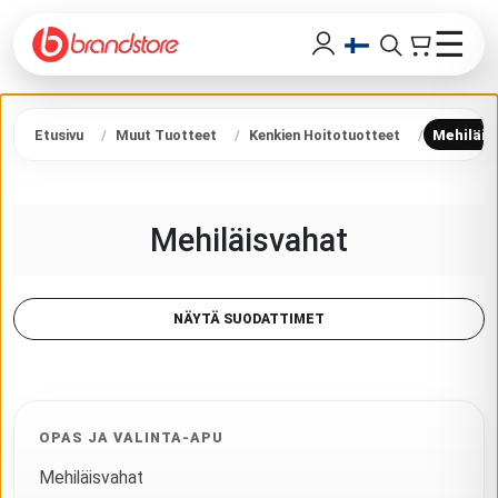
☰
Etusivu
Muut Tuotteet
Kenkien Hoitotuotteet
Mehiläis
Mehiläisvahat
NÄYTÄ SUODATTIMET
OPAS JA VALINTA-APU
Mehiläisvahat