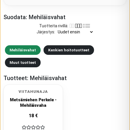
Suodata:
Mehiläisvahat
Tuotteita rivillä
:
Järjestys
:
Mehiläisvahat
Kenkien hoitotuotteet
Muut tuotteet
Tuotteet:
Mehiläisvahat
VIITAHUNAJA
Metsämiehen Perkele -
Mehiläisvaha
18
€