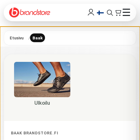
☰
Etusivu
Baak
Ulkoilu
BAAK BRANDSTORE.FI