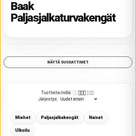
Baak
Paljasjalkaturvakengät
NÄYTÄ SUODATTIMET
Tuotteita rivillä
:
Järjestys
:
Miehet
Paljasjalkakengät
Naiset
Ulkoilu