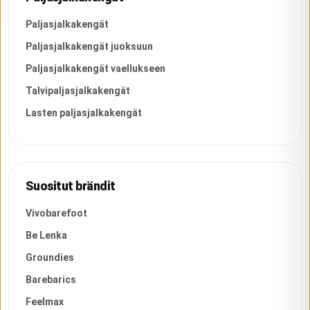
Paljasjalkakengät
Paljasjalkakengät juoksuun
Paljasjalkakengät vaellukseen
Talvipaljasjalkakengät
Lasten paljasjalkakengät
Suositut brändit
Vivobarefoot
Be Lenka
Groundies
Barebarics
Feelmax