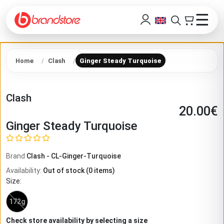
☰
Home
Clash
Ginger Steady Turquoise
Clash
20.00
€
Ginger Steady Turquoise
Brand
Clash
-
CL-Ginger-Turquoise
Availability
:
Out of stock
(
0
items)
Size
:
172g
Check store availability by selecting a size