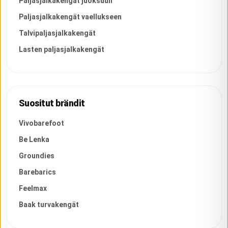
Paljasjalkakengät juoksuun
Paljasjalkakengät vaellukseen
Talvipaljasjalkakengät
Lasten paljasjalkakengät
Suositut brändit
Vivobarefoot
Be Lenka
Groundies
Barebarics
Feelmax
Baak turvakengät