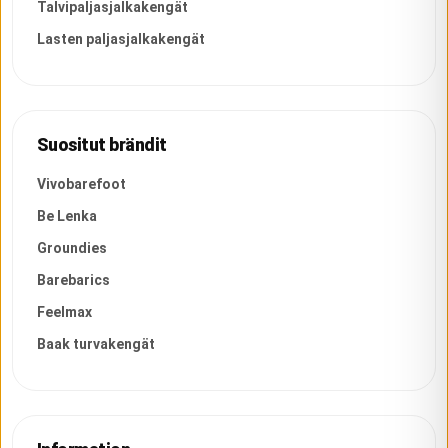
Talvipaljasjalkakengät
Lasten paljasjalkakengät
Suositut brändit
Vivobarefoot
Be Lenka
Groundies
Barebarics
Feelmax
Baak turvakengät