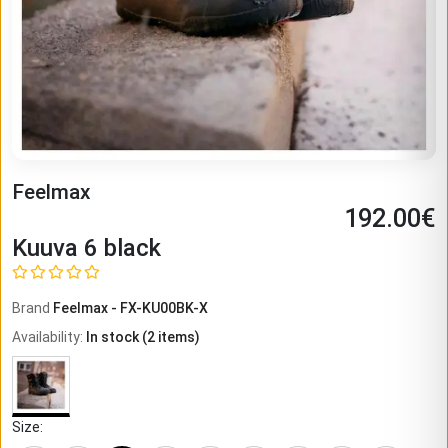
Feelmax
192.00
€
Kuuva 6 black
Brand
Feelmax
-
FX-KU00BK-X
Availability
:
In stock
(
2
items)
Size
: