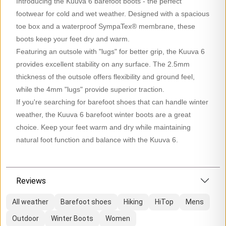
Introducing the Kuuva 6 barefoot boots - the perfect
footwear for cold and wet weather. Designed with a spacious
toe box and a waterproof SympaTex® membrane, these
boots keep your feet dry and warm.
Featuring an outsole with "lugs" for better grip, the Kuuva 6
provides excellent stability on any surface. The 2.5mm
thickness of the outsole offers flexibility and ground feel,
while the 4mm "lugs" provide superior traction.
If you're searching for barefoot shoes that can handle winter
weather, the Kuuva 6 barefoot winter boots are a great
choice. Keep your feet warm and dry while maintaining
natural foot function and balance with the Kuuva 6.
Reviews
All weather
Barefoot shoes
Hiking
HiTop
Mens
Outdoor
Winter Boots
Women