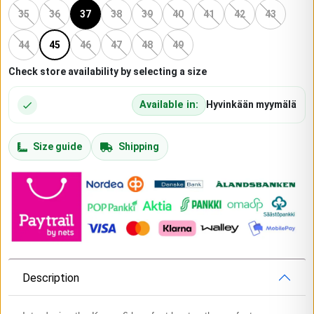
35
36
37
38
39
40
41
42
43
44
45
46
47
48
49
Check store availability by selecting a size
Available in:
Hyvinkään myymälä
Size guide
Shipping
Description