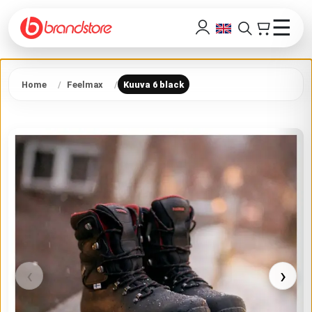
☰
Home
Feelmax
Kuuva 6 black
‹
›