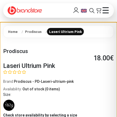
☰
Home
Prodiscus
Laseri Ultrium Pink
Prodiscus
18.00
€
Laseri Ultrium Pink
Brand
Prodiscus
-
PD-Laseri-ultrium-pink
Availability
:
Out of stock
(
0
items)
Size
:
167g
Check store availability by selecting a size