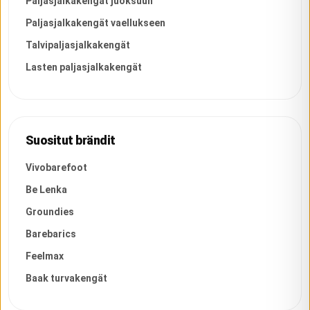
Paljasjalkakengät juoksuun
Paljasjalkakengät vaellukseen
Talvipaljasjalkakengät
Lasten paljasjalkakengät
Suositut brändit
Vivobarefoot
Be Lenka
Groundies
Barebarics
Feelmax
Baak turvakengät