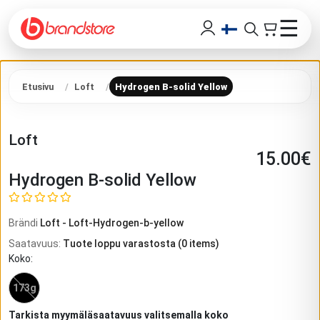
☰
Etusivu
Loft
Hydrogen B-solid Yellow
Loft
15.00
€
Hydrogen B-solid Yellow
Brändi
Loft
-
Loft-Hydrogen-b-yellow
Saatavuus
:
Tuote loppu varastosta
(
0
items)
Koko
:
173g
Tarkista myymäläsaatavuus valitsemalla koko