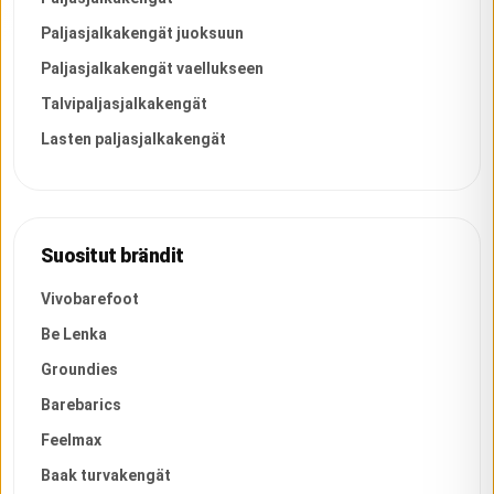
Paljasjalkakengät juoksuun
Paljasjalkakengät vaellukseen
Talvipaljasjalkakengät
Lasten paljasjalkakengät
Suositut brändit
Vivobarefoot
Be Lenka
Groundies
Barebarics
Feelmax
Baak turvakengät