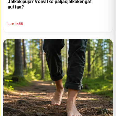
Jalkakipuja? Voivatko paljasjalkakengät
auttaa?
Lue lisää