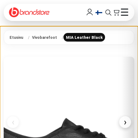
☰
Etusivu
Vivobarefoot
MIA Leather Black
‹
›