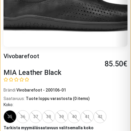
Vivobarefoot
85.50
€
MIA Leather Black
Brändi
Vivobarefoot
-
200106-01
Saatavuus
:
Tuote loppu varastosta
(
0
items)
Koko
:
35
36
37
38
39
40
41
42
Tarkista myymäläsaatavuus valitsemalla koko