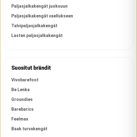
Paljasjalkakengät juoksuun
Paljasjalkakengät vaellukseen
Talvipaljasjalkakengät
Lasten paljasjalkakengät
Suositut brändit
Vivobarefoot
Be Lenka
Groundies
Barebarics
Feelmax
Baak turvakengät