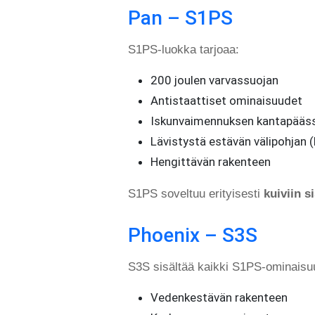
Pan – S1PS
S1PS-luokka tarjoaa:
200 joulen varvassuojan
Antistaattiset ominaisuudet
Iskunvaimennuksen kantapääs
Lävistystä estävän välipohjan 
Hengittävän rakenteen
S1PS soveltuu erityisesti
kuiviin si
Phoenix – S3S
S3S sisältää kaikki S1PS-ominaisuu
Vedenkestävän rakenteen