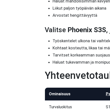
Haluat mahdollisimman kevyen
Liikut paljon työpäivän aikana
Arvostat hengittävyyttä
Valitse
Phoenix S3S
,
Työskentelet ulkona tai vaihte
Kohtaat kosteutta, likaa tai mä
Tarvitset korkeamman suojaus
Haluat tukevamman ja monipu
Yhteenvetotau
Ominaisuus
P
Turvaluokitus
S