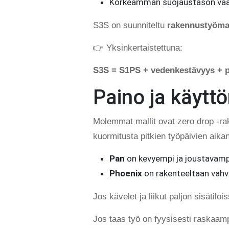
Korkeamman suojaustason vaativ
S3S on suunniteltu
rakennustyömail
👉 Yksinkertaistettuna:
S3S = S1PS + vedenkestävyys + p
Paino ja käyt
Molemmat mallit ovat zero drop -rak
kuormitusta pitkien työpäivien aika
Pan
on kevyempi ja joustavampi
Phoenix
on rakenteeltaan vahv
Jos kävelet ja liikut paljon sisäti
Jos taas työ on fyysisesti raskaamp