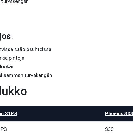
 turvakengän
 jos:
levissa sääolosuhteissa
rkiä pintoja
luokan
olisemman turvakengän
lukko
an S1PS
Phoenix S3
1PS
S3S