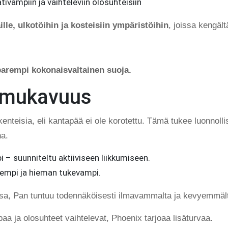
ampiin ja vaihteleviin olosuhteisiin
le, ulkotöihin ja kosteisiin ympäristöihin
, joissa kengä
arempi kokonaisvaltainen suoja.
tömukavuus
enteisia, eli kantapää ei ole korotettu. Tämä tukee luonnolli
na.
 – suunniteltu aktiiviseen liikkumiseen.
empi ja hieman tukevampi.
loissa, Pan tuntuu todennäköisesti ilmavammalta ja kevyemmäl
aa ja olosuhteet vaihtelevat, Phoenix tarjoaa lisäturvaa.