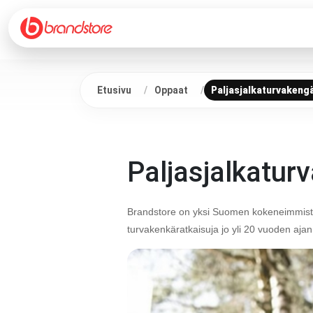
Etusivu
Oppaat
Paljasjalkaturvakengä
Paljasjalkatur
Brandstore on yksi Suomen kokeneimmista p
turvakenkäratkaisuja jo yli 20 vuoden aja