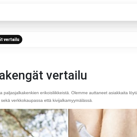
t vertailu
vakengät vertailu
aljasjalkakenkien erikoisliikkeistä. Olemme auttaneet asiakkaita löyt
n sekä verkkokaupassa että kivijalkamyymälässä.