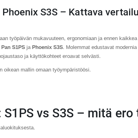
Phoenix S3S – Kattava vertailu
raan työpäivän mukavuuteen, ergonomiaan ja ennen kaikkea t
:
Pan S1PS
ja
Phoenix S3S
. Molemmat edustavat modernia z
ojaustaso ja käyttökohteet eroavat selvästi.
n oikean mallin omaan työympäristöösi.
 S1PS vs S3S – mitä ero 
valuokituksesta.