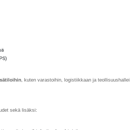
sä
(PS)
sätiloihin
, kuten varastoihin, logistiikkaan ja teollisuushallei
det sekä lisäksi: