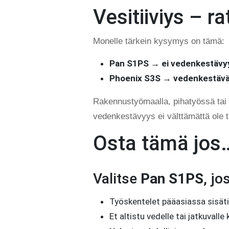
Vesitiiviys – r
Monelle tärkein kysymys on tämä:
Pan S1PS → ei vedenkestävy
Phoenix S3S → vedenkestävä
Rakennustyömaalla, pihatyössä tai k
vedenkestävyys ei välttämättä ole t
Osta tämä jos
Valitse
Pan S1PS
, jos
Työskentelet pääasiassa sisäti
Et altistu vedelle tai jatkuvalle