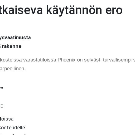
atkaiseva käytännön ero
ysvaatimusta
 rakenne
osteissa varastotiloissa Phoenix on selvästi turvallisempi va
arpeellinen.
…
:
loissa
 kosteudelle