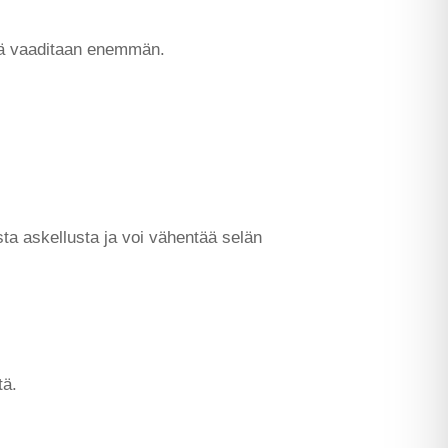
ltä vaaditaan enemmän.
sta askellusta ja voi vähentää selän
tä.