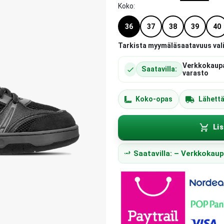
Koko
:
36
37
38
39
40
Tarkista myymäläsaatavuus val
Verkkokaup
Saatavilla:
varasto
Koko-opas
Lähett
Lis
Saatavilla: – Verkkokau