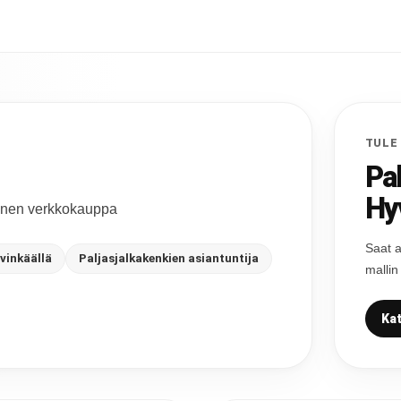
TULE
Pa
Hy
ainen verkkokauppa
Saat a
vinkäällä
Paljasjalkakenkien asiantuntija
mallin
Kat