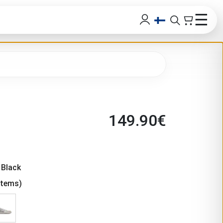
☰
149.90
€
 Black
items)