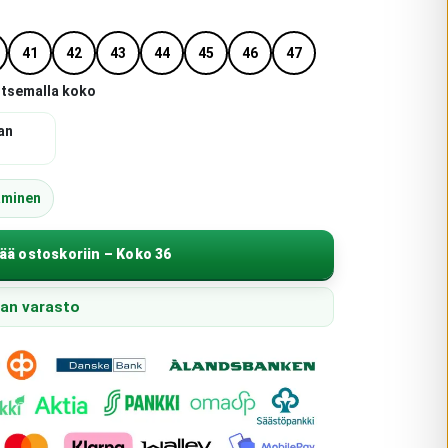
41
42
43
44
45
46
47
itsemalla koko
an
äminen
ää ostoskoriin – Koko 36
pan varasto