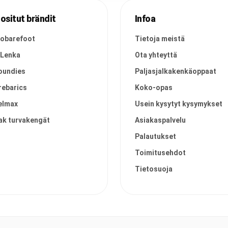
ositut brändit
Infoa
vobarefoot
Tietoja meistä
 Lenka
Ota yhteyttä
oundies
Paljasjalkakenkäoppaat
rebarics
Koko-opas
elmax
Usein kysytyt kysymykset
ak turvakengät
Asiakaspalvelu
Palautukset
Toimitusehdot
Tietosuoja