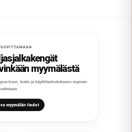
 SOVITTAMAAN
ljasjalkakengät
vinkään myymälästä
pua koon, lestin ja käyttötarkoitukseen sopivan
 valintaan.
so myymälän tiedot