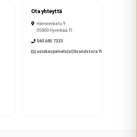
Ota yhteyttä
Hämeenkatu 9
05800
Hyvinkää
,
FI
040 685 7333
asiakaspalvelu(at)brandstore.fi