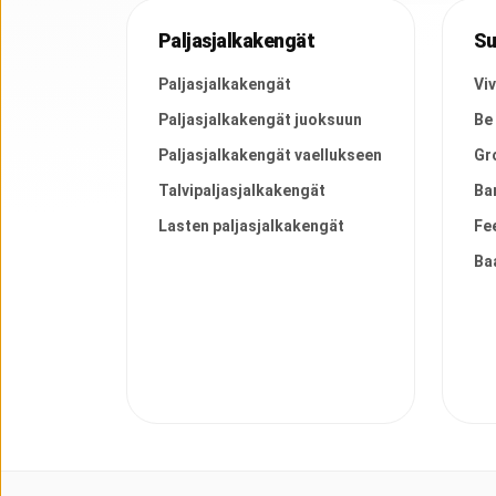
Paljasjalkakengät
Su
Paljasjalkakengät
Vi
Paljasjalkakengät juoksuun
Be
Paljasjalkakengät vaellukseen
Gr
Talvipaljasjalkakengät
Ba
Lasten paljasjalkakengät
Fe
Ba