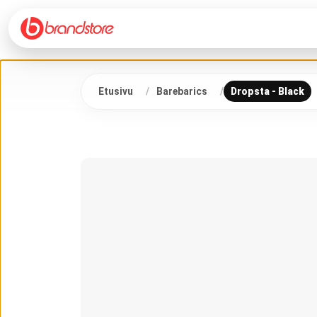
Etusivu
Barebarics
Dropsta - Black