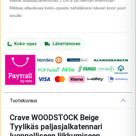
valitse lisätilaa lähemmäs 1 cm:ä tai hieman enemmän.
Klikkaa allaolevaa koko-opasta nähdäksesi oikean koon juuri
sinulle.
Koko-opas
Lähettäminen
Tuotekuvaus
Crave WOODSTOCK Beige
Tyylikäs paljasjalkatennari
luonnolliseen liikkumiseen