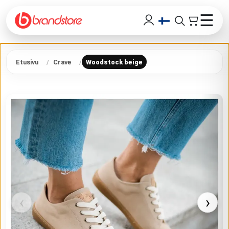
☰
Etusivu
Crave
Woodstock beige
‹
›