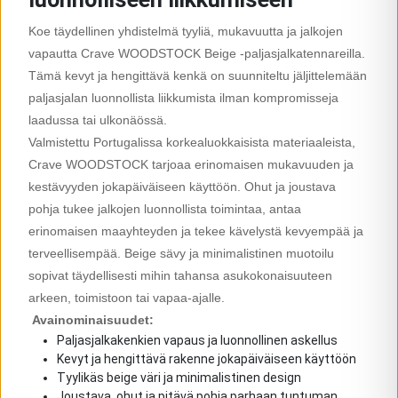
Koe täydellinen yhdistelmä tyyliä, mukavuutta ja jalkojen
vapautta Crave WOODSTOCK Beige -paljasjalkatennareilla.
Tämä kevyt ja hengittävä kenkä on suunniteltu jäljittelemään
paljasjalan luonnollista liikkumista ilman kompromisseja
laadussa tai ulkonäössä.
Valmistettu Portugalissa korkealuokkaisista materiaaleista,
Crave WOODSTOCK tarjoaa erinomaisen mukavuuden ja
kestävyyden jokapäiväiseen käyttöön. Ohut ja joustava
pohja tukee jalkojen luonnollista toimintaa, antaa
erinomaisen maayhteyden ja tekee kävelystä kevyempää ja
terveellisempää. Beige sävy ja minimalistinen muotoilu
sopivat täydellisesti mihin tahansa asukokonaisuuteen
arkeen, toimistoon tai vapaa-ajalle.
Avainominaisuudet:
Paljasjalkakenkien vapaus ja luonnollinen askellus
Kevyt ja hengittävä rakenne jokapäiväiseen käyttöön
Tyylikäs beige väri ja minimalistinen design
Joustava, ohut ja pitävä pohja parhaan tuntuman