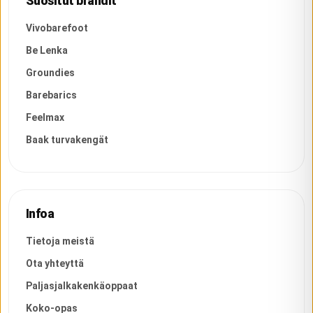
Suositut brändit
Vivobarefoot
Be Lenka
Groundies
Barebarics
Feelmax
Baak turvakengät
Infoa
Tietoja meistä
Ota yhteyttä
Paljasjalkakenkäoppaat
Koko-opas