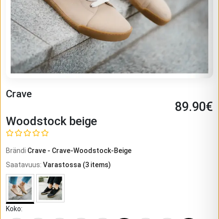
Crave
89.90
€
Woodstock beige
Brändi
Crave
-
Crave-Woodstock-Beige
Saatavuus
:
Varastossa
(
3
items)
Koko
: