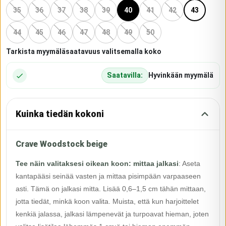
35
36
37
38
39
40
41
42
43
44
45
46
47
48
49
50
Tarkista myymäläsaatavuus valitsemalla koko
Saatavilla:
Hyvinkään myymälä
Kuinka tiedän kokoni
Crave Woodstock beige
Tee näin valitaksesi oikean koon: mittaa jalkasi
:
Aseta
kantapääsi seinää vasten ja mittaa pisimpään varpaaseen
asti. Tämä on jalkasi mitta. Lisää 0,6–1,5 cm tähän mittaan,
jotta tiedät, minkä koon valita. Muista, että kun harjoittelet
kenkiä jalassa, jalkasi lämpenevät ja turpoavat hieman, joten