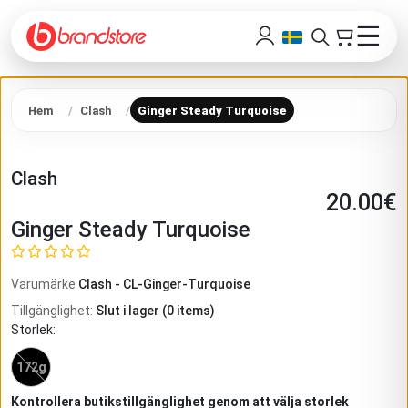
☰
Hem
Clash
Ginger Steady Turquoise
Clash
20.00
€
Ginger Steady Turquoise
Varumärke
Clash
-
CL-Ginger-Turquoise
Tillgänglighet
:
Slut i lager
(
0
items)
Storlek
:
172g
Kontrollera butikstillgänglighet genom att välja storlek