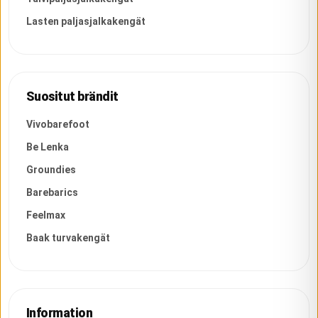
Lasten paljasjalkakengät
Suositut brändit
Vivobarefoot
Be Lenka
Groundies
Barebarics
Feelmax
Baak turvakengät
Information