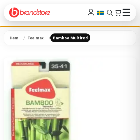
☰
Hem
Feelmax
Bamboo Multired