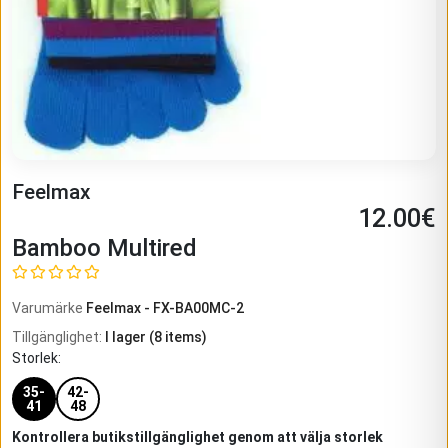
Feelmax
12.00
€
Bamboo Multired
Varumärke
Feelmax
-
FX-BA00MC-2
Tillgänglighet
:
I lager
(
8
items)
Storlek
:
35-
42-
41
48
Kontrollera butikstillgänglighet genom att välja storlek