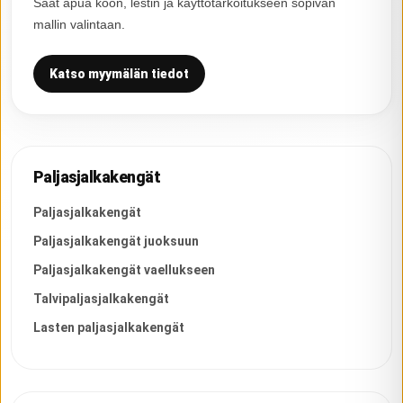
Saat apua koon, lestin ja käyttötarkoitukseen sopivan
mallin valintaan.
Katso myymälän tiedot
Paljasjalkakengät
Paljasjalkakengät
Paljasjalkakengät juoksuun
Paljasjalkakengät vaellukseen
Talvipaljasjalkakengät
Lasten paljasjalkakengät