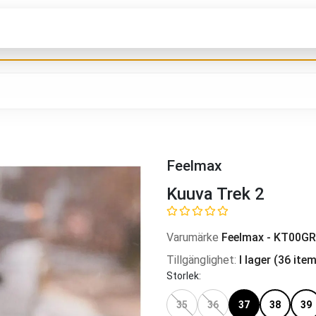
Feelmax
Kuuva Trek 2
Varumärke
Feelmax
-
KT00GR
Tillgänglighet
:
I lager
(
36
item
Storlek
:
35
36
37
38
39