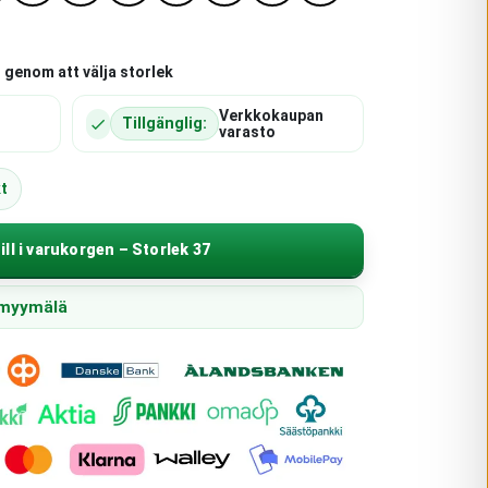
 genom att välja storlek
Verkkokaupan
Tillgänglig:
varasto
t
ill i varukorgen – Storlek 37
n myymälä