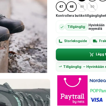
47
48
49
50
Kontrollera butikstillgänglighet
Hyvinkään
Tillgänglig:
myymälä
Storleksguide
Frak
Lägg t
Tillgänglig: – Hyvinkää