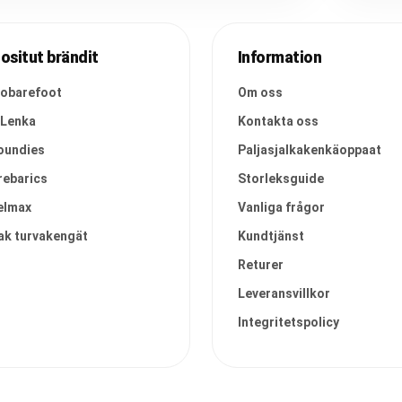
ositut brändit
Information
vobarefoot
Om oss
 Lenka
Kontakta oss
oundies
Paljasjalkakenkäoppaat
rebarics
Storleksguide
elmax
Vanliga frågor
ak turvakengät
Kundtjänst
Returer
Leveransvillkor
Integritetspolicy