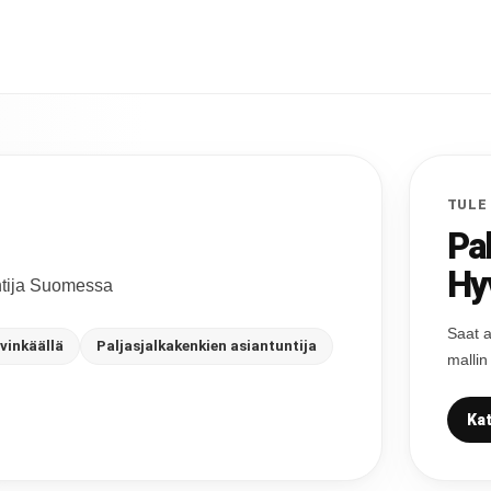
TULE
Pa
Hy
untija Suomessa
Saat a
vinkäällä
Paljasjalkakenkien asiantuntija
mallin
Kat