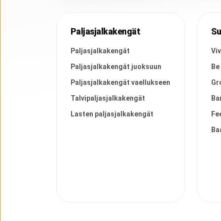
Paljasjalkakengät
Su
Paljasjalkakengät
Vi
Paljasjalkakengät juoksuun
Be
Paljasjalkakengät vaellukseen
Gr
Talvipaljasjalkakengät
Ba
Lasten paljasjalkakengät
Fe
Ba