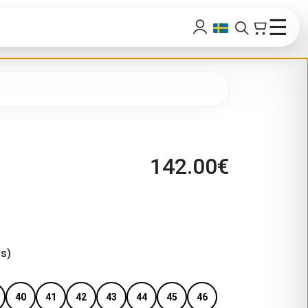
☰
142.00
€
s)
40
41
42
43
44
45
46