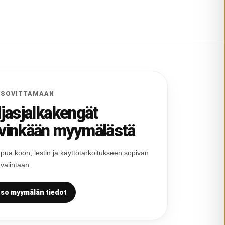
 SOVITTAMAAN
ljasjalkakengät
vinkään myymälästä
pua koon, lestin ja käyttötarkoitukseen sopivan
 valintaan.
so myymälän tiedot