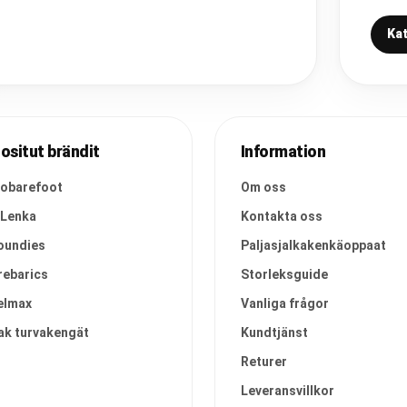
Kat
ositut brändit
Information
vobarefoot
Om oss
 Lenka
Kontakta oss
oundies
Paljasjalkakenkäoppaat
rebarics
Storleksguide
elmax
Vanliga frågor
ak turvakengät
Kundtjänst
Returer
Leveransvillkor