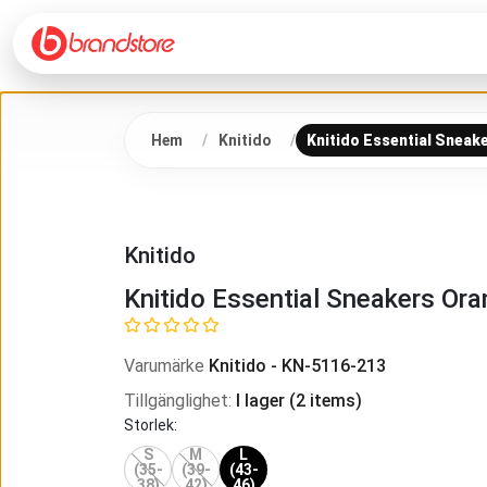
Hem
Knitido
Knitido Essential Sneak
Knitido
Knitido Essential Sneakers Or
Varumärke
Knitido
-
KN-5116-213
Tillgänglighet
:
I lager
(
2
items)
Storlek
:
S
M
L
(35-
(39-
(43-
38)
42)
46)