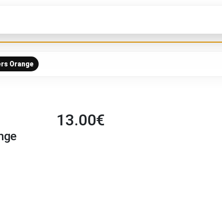
ers Orange
13.00
€
ange