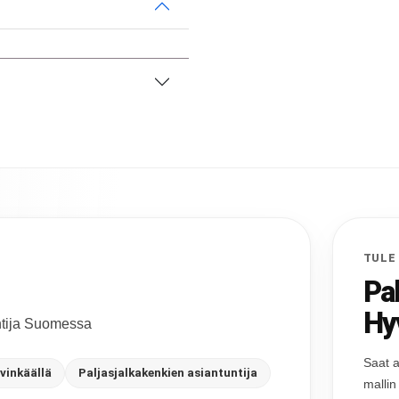
TULE
Pa
Hy
untija Suomessa
Saat a
vinkäällä
Paljasjalkakenkien asiantuntija
mallin