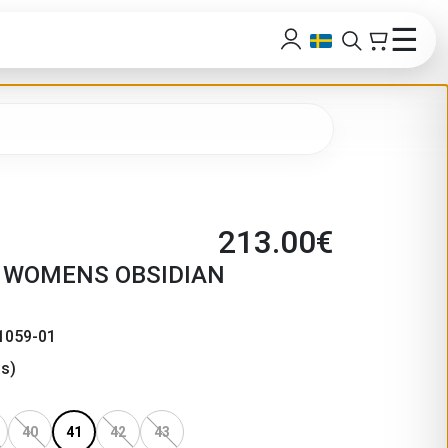
☰
213.00
€
 WOMENS OBSIDIAN
1059-01
s)
40
41
42
43