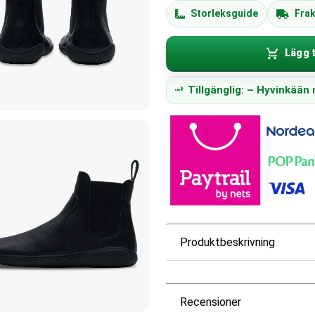
Storleksguide
Frak
Lägg t
Tillgänglig: – Hyvinkää
Produktbeskrivning
Recensioner