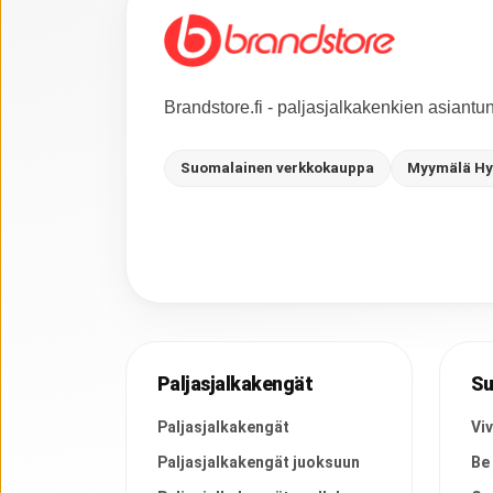
Brandstore.fi - paljasjalkakenkien asiant
Suomalainen verkkokauppa
Myymälä Hy
Paljasjalkakengät
Su
Paljasjalkakengät
Vi
Paljasjalkakengät juoksuun
Be