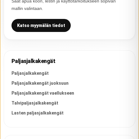
Saat apua koon, lestin ja käyttötarkoitukseen sopivan
mallin valintaan.
Katso myymälän tiedot
Paljasjalkakengät
Paljasjalkakengät
Paljasjalkakengät juoksuun
Paljasjalkakengät vaellukseen
Talvipaljasjalkakengät
Lasten paljasjalkakengät