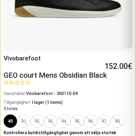
Vivobarefoot
152.00
€
GEO court Mens Obsidian Black
Varumärke
Vivobarefoot
-
300110-04
Tillgänglighet
:
I lager
(
1
items)
Storlek
:
40
41
42
43
44
45
46
47
48
Kontrollera butikstillgänglighet genom att välja storlek