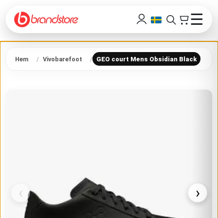
☰
Hem
Vivobarefoot
GEO court Mens Obsidian Black
‹
›