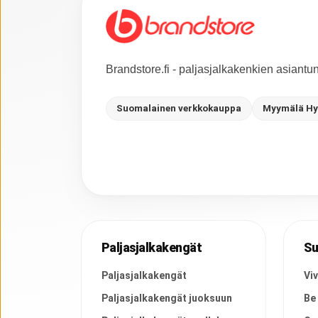
Brandstore.fi - paljasjalkakenkien asiant
Suomalainen verkkokauppa
Myymälä Hy
Paljasjalkakengät
Su
Paljasjalkakengät
Vi
Paljasjalkakengät juoksuun
Be