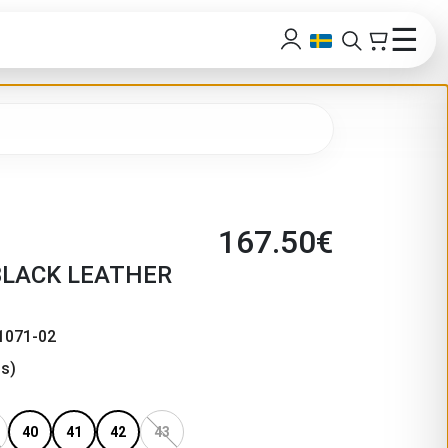
☰
167.50
€
BLACK LEATHER
1071-02
s)
40
41
42
43