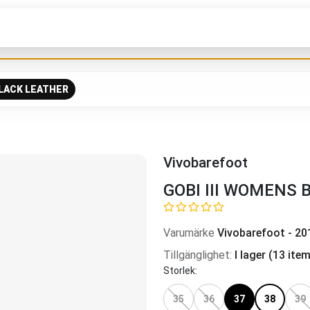
BLACK LEATHER
Vivobarefoot
GOBI III WOMENS 
Varumärke
Vivobarefoot
-
20
Tillgänglighet
:
I lager
(
13
item
Storlek
:
35
36
37
38
39