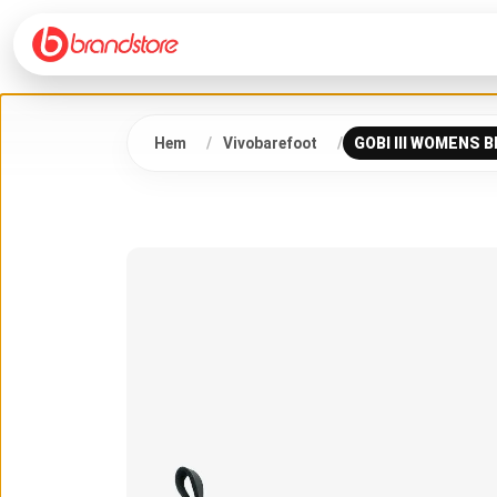
Hem
Vivobarefoot
GOBI III WOMENS 