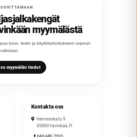
 SOVITTAMAAN
ljasjalkakengät
vinkään myymälästä
pua koon, lestin ja käyttötarkoitukseen sopivan
 valintaan.
so myymälän tiedot
Kontakta oss
Hämeenkatu 9
05800
Hyvinkää
,
FI
040 685 7333