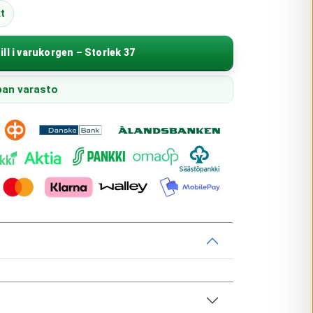
t
ill i varukorgen – Storlek 37
upan varasto