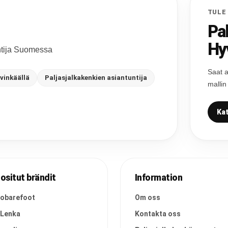
TULE
Pa
Hy
untija Suomessa
Saat a
vinkäällä
Paljasjalkakenkien asiantuntija
mallin
Kat
ositut brändit
Information
vobarefoot
Om oss
 Lenka
Kontakta oss