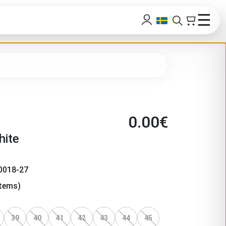
☰
0.00
€
hite
0018-27
tems)
39
40
41
42
43
44
45