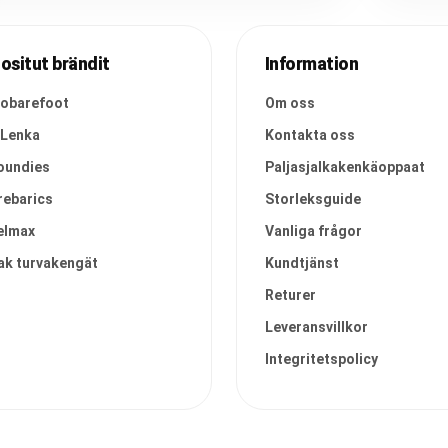
ositut brändit
Information
vobarefoot
Om oss
 Lenka
Kontakta oss
oundies
Paljasjalkakenkäoppaat
rebarics
Storleksguide
elmax
Vanliga frågor
ak turvakengät
Kundtjänst
Returer
Leveransvillkor
Integritetspolicy