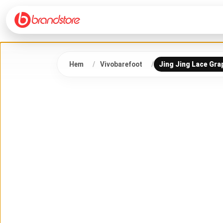
Hem
Vivobarefoot
Jing Jing Lace Gra