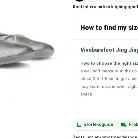
Kontrollera butikstillgänglighet
How to find my siz
Vivobarefoot Jing Jin
How to choose the right si
a wall and measure to the tip 
about 0.6–1.5 cm to get a com
may warm up and swell slightl
space.
Storleksguide
Frak
Beställ ett ankomstmeddelande ti