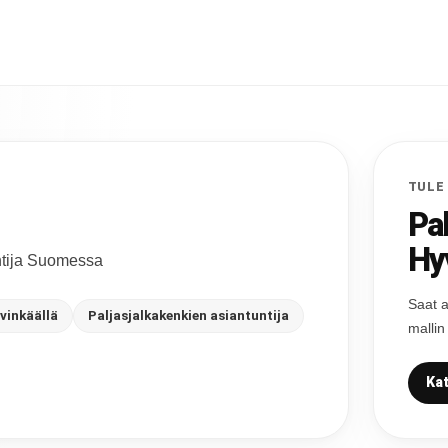
TULE
Pa
Hy
untija Suomessa
Saat a
vinkäällä
Paljasjalkakenkien asiantuntija
mallin
Kat