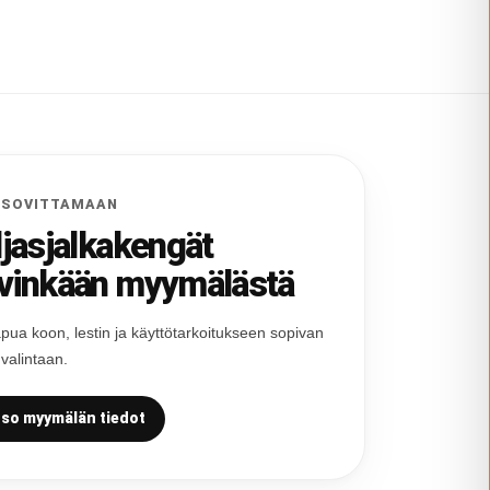
 SOVITTAMAAN
ljasjalkakengät
vinkään myymälästä
pua koon, lestin ja käyttötarkoitukseen sopivan
 valintaan.
so myymälän tiedot