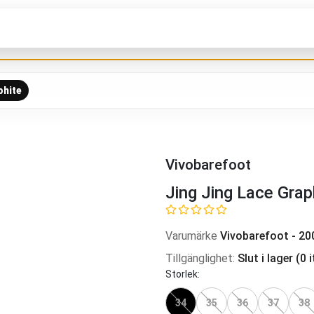
phite
Vivobarefoot
Jing Jing Lace Grap
Varumärke
Vivobarefoot
-
20
Tillgänglighet
:
Slut i lager
(
0
i
Storlek
:
34
35
36
37
38