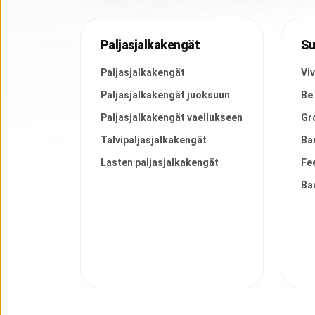
Paljasjalkakengät
Su
Paljasjalkakengät
Vi
Paljasjalkakengät juoksuun
Be
Paljasjalkakengät vaellukseen
Gr
Talvipaljasjalkakengät
Ba
Lasten paljasjalkakengät
Fe
Ba