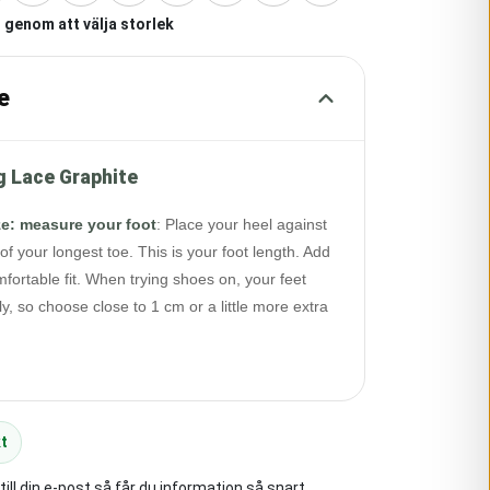
 genom att välja storlek
e
g Lace Graphite
ze: measure your foot
:
Place your heel against
of your longest toe. This is your foot length. Add
fortable fit. When trying shoes on, your feet
y, so choose close to 1 cm or a little more extra
t
ll din e-post så får du information så snart