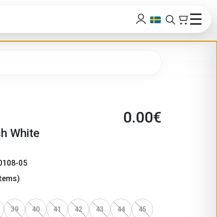
☰
0.00
€
h White
0108-05
tems)
39
40
41
42
43
44
45