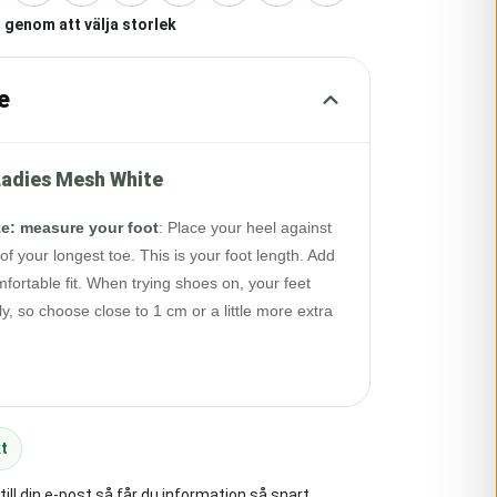
 genom att välja storlek
e
adies Mesh White
ze: measure your foot
:
Place your heel against
of your longest toe. This is your foot length. Add
fortable fit. When trying shoes on, your feet
y, so choose close to 1 cm or a little more extra
t
ll din e-post så får du information så snart