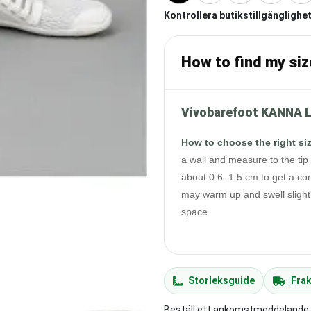
Kontrollera butikstillgänglighet
How to find my siz
Vivobarefoot KANNA L
How to choose the right si
a wall and measure to the tip 
about 0.6–1.5 cm to get a com
may warm up and swell slightl
space.
Storleksguide
Frak
Beställ ett ankomstmeddelande ti