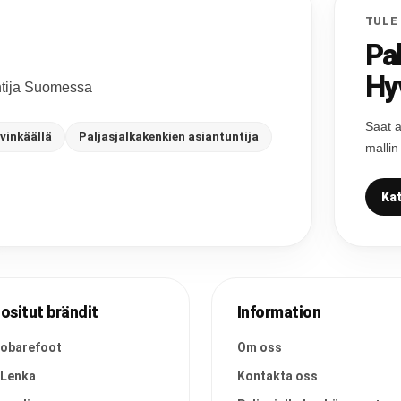
TULE
Pa
Hy
untija Suomessa
Saat a
vinkäällä
Paljasjalkakenkien asiantuntija
mallin
Kat
ositut brändit
Information
vobarefoot
Om oss
 Lenka
Kontakta oss