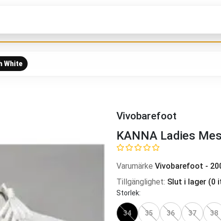
h White
Vivobarefoot
KANNA Ladies Mes
Varumärke
Vivobarefoot
-
20
Tillgänglighet
:
Slut i lager
(
0
i
Storlek
:
34
35
36
37
38