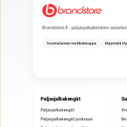
Brandstore.fi - paljasjalkakenkien asiant
Suomalainen verkkokauppa
Myymälä Hy
Paljasjalkakengät
Su
Paljasjalkakengät
Vi
Paljasjalkakengät juoksuun
Be