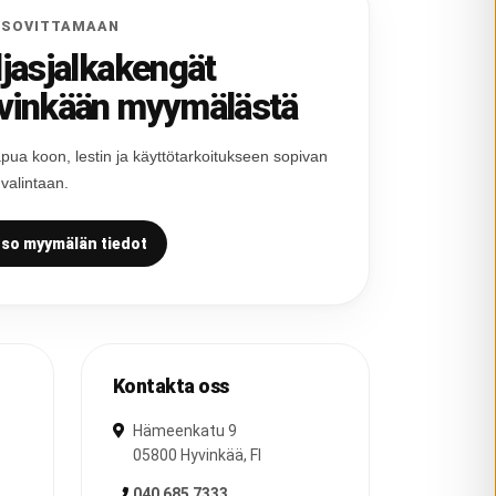
 SOVITTAMAAN
ljasjalkakengät
vinkään myymälästä
pua koon, lestin ja käyttötarkoitukseen sopivan
 valintaan.
so myymälän tiedot
Kontakta oss
Hämeenkatu 9
05800
Hyvinkää
,
FI
040 685 7333