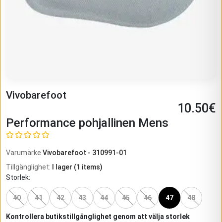
Vivobarefoot
10.50
€
Performance pohjallinen Mens
Varumärke
Vivobarefoot
-
310991-01
Tillgänglighet
:
I lager
(
1
items)
Storlek
:
40
41
42
43
44
45
46
47
48
Kontrollera butikstillgänglighet genom att välja storlek