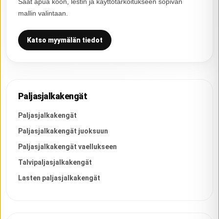
Saat apua koon, lestin ja käyttötarkoitukseen sopivan
mallin valintaan.
Katso myymälän tiedot
Paljasjalkakengät
Paljasjalkakengät
Paljasjalkakengät juoksuun
Paljasjalkakengät vaellukseen
Talvipaljasjalkakengät
Lasten paljasjalkakengät