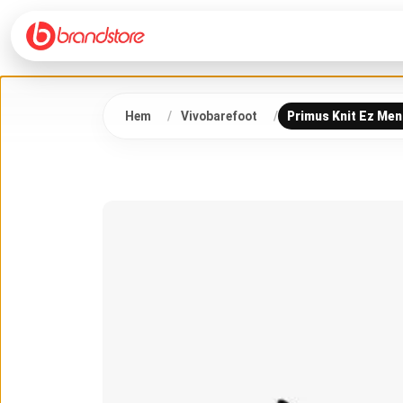
Hem
Vivobarefoot
Primus Knit Ez Men