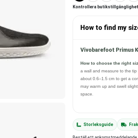
Kontrollera butikstillgänglighet
How to find my siz
Vivobarefoot Primus K
How to choose the right si
a wall and measure to the tip 
about 0.6–1.5 cm to get a com
may warm up and swell slightl
space.
Storleksguide
Frak
Beställ ett ankomstmeddelande ti