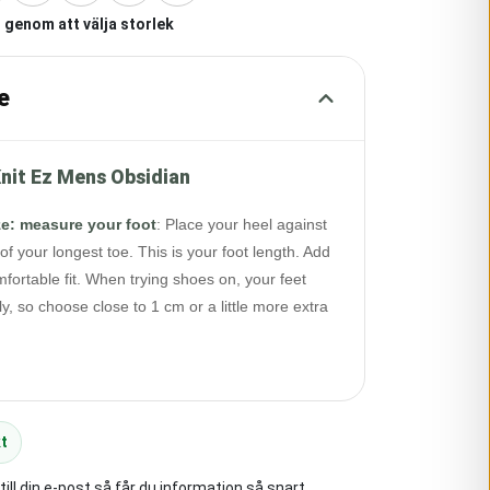
 genom att välja storlek
e
nit Ez Mens Obsidian
ze: measure your foot
:
Place your heel against
of your longest toe. This is your foot length. Add
fortable fit. When trying shoes on, your feet
y, so choose close to 1 cm or a little more extra
t
ll din e-post så får du information så snart