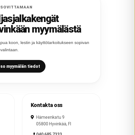
 SOVITTAMAAN
ljasjalkakengät
vinkään myymälästä
pua koon, lestin ja käyttötarkoitukseen sopivan
 valintaan.
so myymälän tiedot
Kontakta oss
Hämeenkatu 9
05800
Hyvinkää
,
FI
040 685 7333