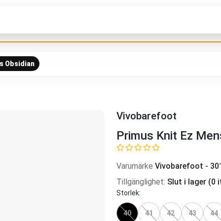
s Obsidian
Vivobarefoot
Primus Knit Ez Men
Varumärke
Vivobarefoot
-
30
Tillgänglighet
:
Slut i lager
(
0
i
Storlek
:
40
41
42
43
44