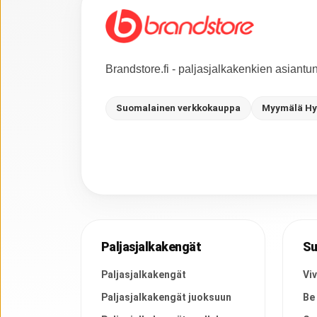
Brandstore.fi - paljasjalkakenkien asiant
Suomalainen verkkokauppa
Myymälä Hy
Paljasjalkakengät
Su
Paljasjalkakengät
Vi
Paljasjalkakengät juoksuun
Be