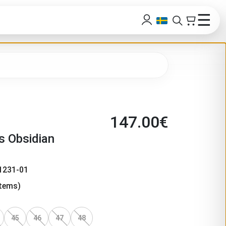
☰
147.00
€
s Obsidian
1231-01
tems)
45
46
47
48