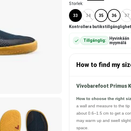
Storlek
:
33
34
35
36
37
Kontrollera butikstillgänglighet
Hyvinkään
Tillgänglig:
myymälä
How to find my siz
Vivobarefoot Primus Kn
How to choose the right si
a wall and measure to the tip 
about 0.6–1.5 cm to get a com
may warm up and swell slightl
space.