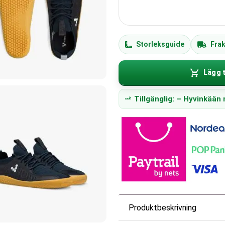
Storleksguide
Frak
Lägg t
Tillgänglig: – Hyvinkää
Produktbeskrivning