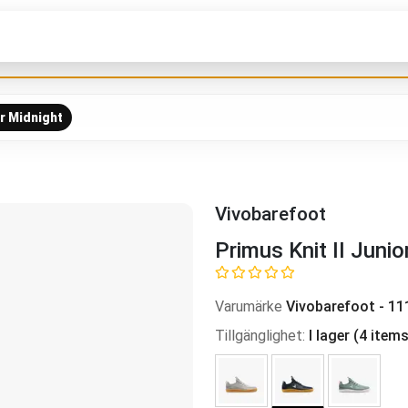
or Midnight
Vivobarefoot
Primus Knit II Junio
Varumärke
Vivobarefoot
-
11
Tillgänglighet
:
I lager
(
4
items