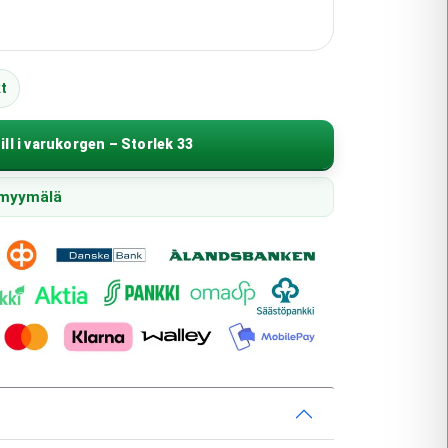
t
ill i varukorgen – Storlek 33
n myymälä