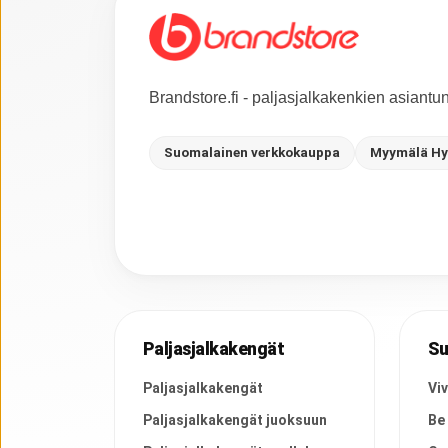
Brandstore.fi - paljasjalkakenkien asiant
Suomalainen verkkokauppa
Myymälä Hy
Paljasjalkakengät
Su
Paljasjalkakengät
Vi
Paljasjalkakengät juoksuun
Be