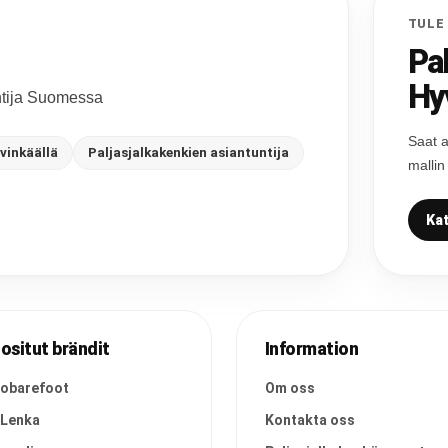
TULE
Pa
Hy
untija Suomessa
Saat a
vinkäällä
Paljasjalkakenkien asiantuntija
mallin
Kat
ositut brändit
Information
vobarefoot
Om oss
 Lenka
Kontakta oss