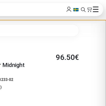
☰
96.50
€
r Midnight
1233-02
)