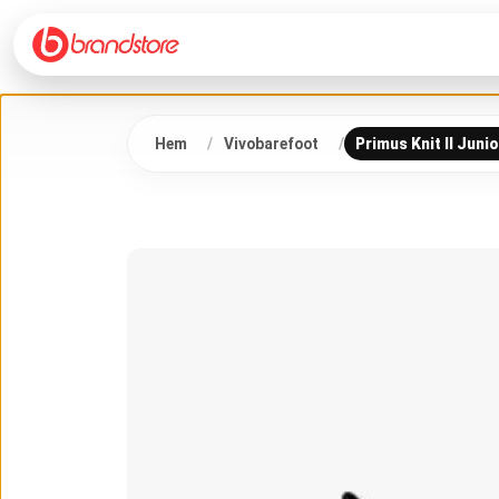
Hem
Vivobarefoot
Primus Knit II Juni