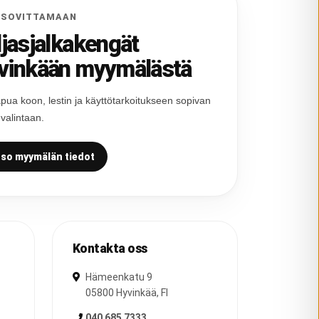
 SOVITTAMAAN
ljasjalkakengät
vinkään myymälästä
pua koon, lestin ja käyttötarkoitukseen sopivan
 valintaan.
so myymälän tiedot
Kontakta oss
Hämeenkatu 9
05800
Hyvinkää
,
FI
040 685 7333