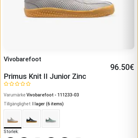
Vivobarefoot
96.50
€
Primus Knit II Junior Zinc
Varumärke
Vivobarefoot
-
111233-03
Tillgänglighet
:
I lager
(
6
items)
Storlek
: