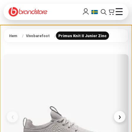
☰
Hem
Vivobarefoot
Primus Knit II Junior Zinc
‹
›