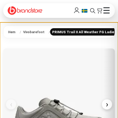
☰
Hem
Vivobarefoot
PRIMUS Trail II All Weather FG Ladies 
‹
›