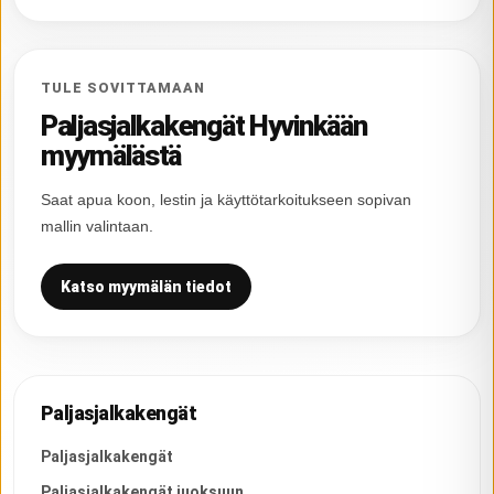
TULE SOVITTAMAAN
Paljasjalkakengät Hyvinkään
myymälästä
Saat apua koon, lestin ja käyttötarkoitukseen sopivan
mallin valintaan.
Katso myymälän tiedot
Paljasjalkakengät
Paljasjalkakengät
Paljasjalkakengät juoksuun