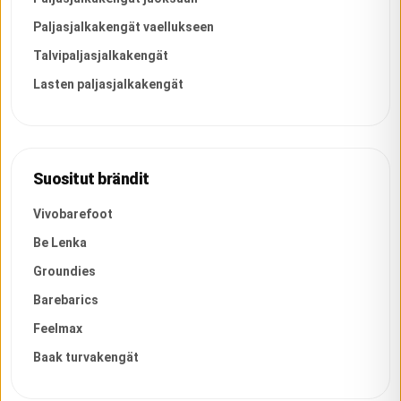
Paljasjalkakengät vaellukseen
Talvipaljasjalkakengät
Lasten paljasjalkakengät
Suositut brändit
Vivobarefoot
Be Lenka
Groundies
Barebarics
Feelmax
Baak turvakengät