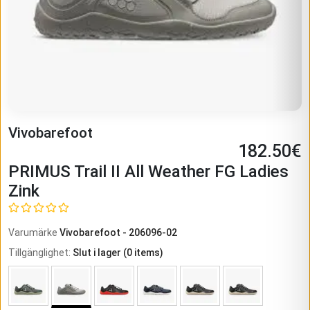
Vivobarefoot
182.50
€
PRIMUS Trail II All Weather FG Ladies
Zink
Varumärke
Vivobarefoot
-
206096-02
Tillgänglighet
:
Slut i lager
(
0
items)