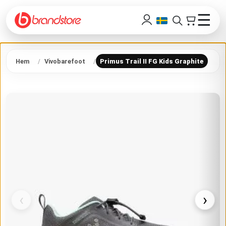
☰
Hem
Vivobarefoot
Primus Trail II FG Kids Graphite
‹
›