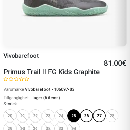
Vivobarefoot
81.00
€
Primus Trail II FG Kids Graphite
Varumärke
Vivobarefoot
-
106097-03
Tillgänglighet
:
I lager
(
6
items)
Storlek
:
20
21
22
23
24
25
26
27
28
29
30
31
32
33
34