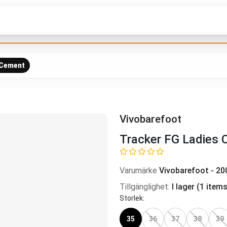
 Cement
Vivobarefoot
Tracker FG Ladies
Varumärke
Vivobarefoot
-
20
Tillgänglighet
:
I lager
(
1
items
Storlek
:
35
36
37
38
39