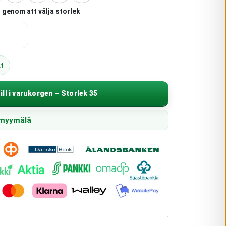
 genom att välja storlek
t
ill i varukorgen – Storlek 35
n myymälä