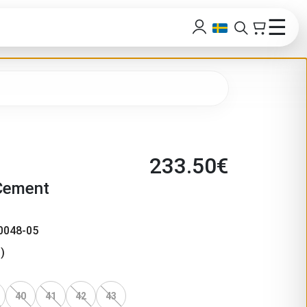
☰
233.50
€
 Cement
0048-05
)
40
41
42
43