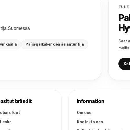
TULE
Pa
Hy
untija Suomessa
Saat a
vinkäällä
Paljasjalkakenkien asiantuntija
mallin
Kat
ositut brändit
Information
vobarefoot
Om oss
 Lenka
Kontakta oss