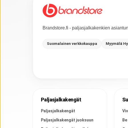
Brandstore.fi - paljasjalkakenkien asiant
Suomalainen verkkokauppa
Myymälä Hy
Paljasjalkakengät
Su
Paljasjalkakengät
Vi
Paljasjalkakengät juoksuun
Be