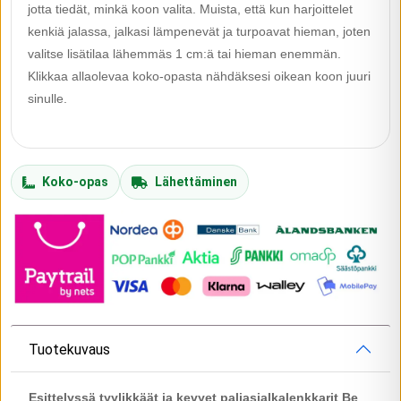
jotta tiedät, minkä koon valita. Muista, että kun harjoittelet
kenkiä jalassa, jalkasi lämpenevät ja turpoavat hieman, joten
valitse lisätilaa lähemmäs 1 cm:ä tai hieman enemmän.
Klikkaa allaolevaa koko-opasta nähdäksesi oikean koon juuri
sinulle.
Koko-opas
Lähettäminen
Tuotekuvaus
Esittelyssä tyylikkäät ja kevyet paljasjalkalenkkarit Be