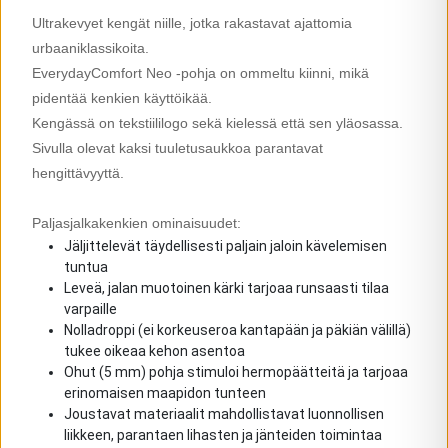
Ultrakevyet kengät niille, jotka rakastavat ajattomia
urbaaniklassikoita.
EverydayComfort Neo -pohja on ommeltu kiinni, mikä
pidentää kenkien käyttöikää.
Kengässä on tekstiililogo sekä kielessä että sen yläosassa.
Sivulla olevat kaksi tuuletusaukkoa parantavat
hengittävyyttä.
Paljasjalkakenkien ominaisuudet:
Jäljittelevät täydellisesti paljain jaloin kävelemisen
tuntua
Leveä, jalan muotoinen kärki tarjoaa runsaasti tilaa
varpaille
Nolladroppi (ei korkeuseroa kantapään ja päkiän välillä)
tukee oikeaa kehon asentoa
Ohut (5 mm) pohja stimuloi hermopäätteitä ja tarjoaa
erinomaisen maapidon tunteen
Joustavat materiaalit mahdollistavat luonnollisen
liikkeen, parantaen lihasten ja jänteiden toimintaa