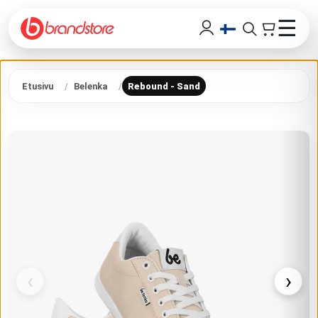
☰
Etusivu
Belenka
Rebound - Sand
‹
›