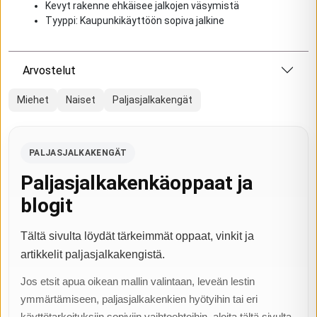
Kevyt rakenne ehkäisee jalkojen väsymistä
Tyyppi: Kaupunkikäyttöön sopiva jalkine
Arvostelut
Miehet
Naiset
Paljasjalkakengät
PALJASJALKAKENGÄT
Paljasjalkakenkäoppaat ja
blogit
Tältä sivulta löydät tärkeimmät oppaat, vinkit ja
artikkelit paljasjalkakengistä.
Jos etsit apua oikean mallin valintaan, leveän lestin
ymmärtämiseen, paljasjalkakenkien hyötyihin tai eri
käyttötarkoituksiin sopiviin vaihtoehtoihin, aloita tältä sivulta.