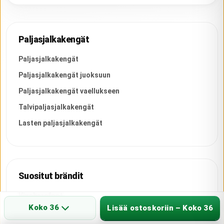
Paljasjalkakengät
Paljasjalkakengät
Paljasjalkakengät juoksuun
Paljasjalkakengät vaellukseen
Talvipaljasjalkakengät
Lasten paljasjalkakengät
Suositut brändit
Vivobarefoot
Koko 36
Lisää ostoskoriin – Koko 36
Be Lenka