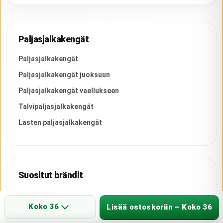
Paljasjalkakengät
Paljasjalkakengät
Paljasjalkakengät juoksuun
Paljasjalkakengät vaellukseen
Talvipaljasjalkakengät
Lasten paljasjalkakengät
Suositut brändit
Vivobarefoot
Koko 36
Lisää ostoskoriin – Koko 36
Be Lenka