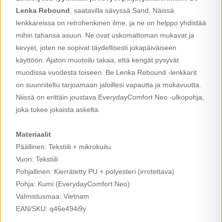
Lenka Rebound
, saatavilla sävyssä Sand. Näissä
lenkkareissa on retrohenkinen ilme, ja ne on helppo yhdistää
mihin tahansa asuun. Ne ovat uskomattoman mukavat ja
kevyet, joten ne sopivat täydellisesti jokapäiväiseen
käyttöön. Ajaton muotoilu takaa, että kengät pysyvät
muodissa vuodesta toiseen. Be Lenka Rebound -lenkkarit
on suunniteltu tarjoamaan jaloillesi vapautta ja mukavuutta.
Niissä on erittäin joustava EverydayComfort Neo -ulkopohja,
joka tukee jokaista askelta.
Materiaalit
Päällinen: Tekstiili + mikrokuitu
Vuori: Tekstiili
Pohjallinen: Kierrätetty PU + polyesteri (irrotettava)
Pohja: Kumi (EverydayComfort Neo)
Valmistusmaa: Vietnam
EAN/SKU: q46e494i9y