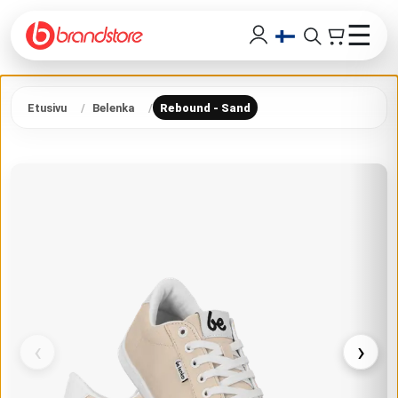
☰
Etusivu
Belenka
Rebound - Sand
‹
›