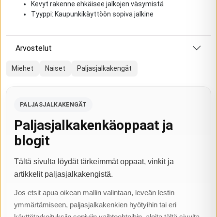
Kevyt rakenne ehkäisee jalkojen väsymistä
Tyyppi: Kaupunkikäyttöön sopiva jalkine
Arvostelut
Miehet
Naiset
Paljasjalkakengät
PALJASJALKAKENGÄT
Paljasjalkakenkäoppaat ja
blogit
Tältä sivulta löydät tärkeimmät oppaat, vinkit ja
artikkelit paljasjalkakengistä.
Jos etsit apua oikean mallin valintaan, leveän lestin
ymmärtämiseen, paljasjalkakenkien hyötyihin tai eri
käyttötarkoituksiin sopiviin vaihtoehtoihin, aloita tältä sivulta.