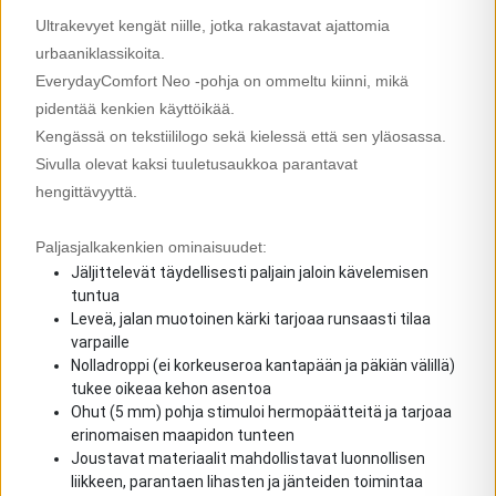
Ultrakevyet kengät niille, jotka rakastavat ajattomia
urbaaniklassikoita.
EverydayComfort Neo -pohja on ommeltu kiinni, mikä
pidentää kenkien käyttöikää.
Kengässä on tekstiililogo sekä kielessä että sen yläosassa.
Sivulla olevat kaksi tuuletusaukkoa parantavat
hengittävyyttä.
Paljasjalkakenkien ominaisuudet:
Jäljittelevät täydellisesti paljain jaloin kävelemisen
tuntua
Leveä, jalan muotoinen kärki tarjoaa runsaasti tilaa
varpaille
Nolladroppi (ei korkeuseroa kantapään ja päkiän välillä)
tukee oikeaa kehon asentoa
Ohut (5 mm) pohja stimuloi hermopäätteitä ja tarjoaa
erinomaisen maapidon tunteen
Joustavat materiaalit mahdollistavat luonnollisen
liikkeen, parantaen lihasten ja jänteiden toimintaa