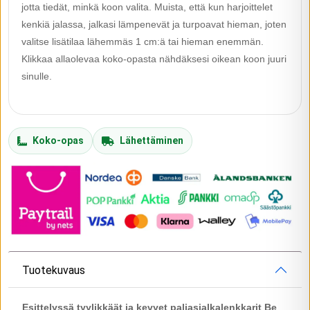
jotta tiedät, minkä koon valita. Muista, että kun harjoittelet
kenkiä jalassa, jalkasi lämpenevät ja turpoavat hieman, joten
valitse lisätilaa lähemmäs 1 cm:ä tai hieman enemmän.
Klikkaa allaolevaa koko-opasta nähdäksesi oikean koon juuri
sinulle.
Koko-opas
Lähettäminen
Tuotekuvaus
Esittelyssä tyylikkäät ja kevyet paljasjalkalenkkarit Be