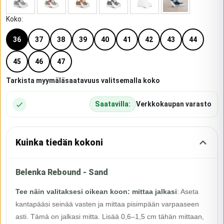
Koko
:
36
37
38
39
40
41
42
43
44
45
46
47
Tarkista myymäläsaatavuus valitsemalla koko
Saatavilla:
Verkkokaupan varasto
Kuinka tiedän kokoni
Belenka Rebound - Sand
Tee näin valitaksesi oikean koon: mittaa jalkasi
:
Aseta
kantapääsi seinää vasten ja mittaa pisimpään varpaaseen
asti. Tämä on jalkasi mitta. Lisää 0,6–1,5 cm tähän mittaan,