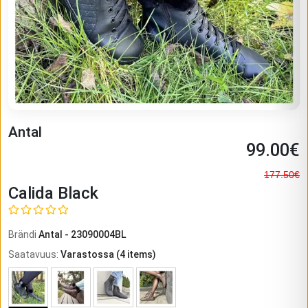
Antal
99.00
€
177.50
€
Calida Black
Brändi
Antal
-
23090004BL
Saatavuus
:
Varastossa
(
4
items)