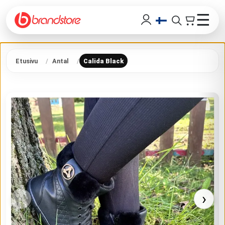
☰
Etusivu
Antal
Calida Black
‹
›