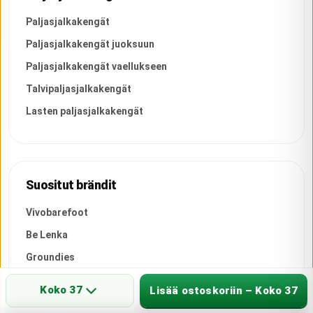
Paljasjalkakengät
Paljasjalkakengät juoksuun
Paljasjalkakengät vaellukseen
Talvipaljasjalkakengät
Lasten paljasjalkakengät
Suositut brändit
Vivobarefoot
Be Lenka
Groundies
Barebarics
Koko 37
Lisää ostoskoriin – Koko 37
Feelmax