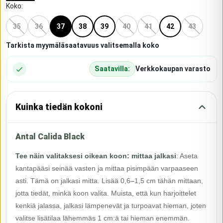
Koko
:
35
36
37
38
39
40
41
42
43
Tarkista myymäläsaatavuus valitsemalla koko
Saatavilla:
Verkkokaupan varasto
Kuinka tiedän kokoni
Antal Calida Black
Tee näin valitaksesi oikean koon: mittaa jalkasi
:
Aseta
kantapääsi seinää vasten ja mittaa pisimpään varpaaseen
asti. Tämä on jalkasi mitta. Lisää 0,6–1,5 cm tähän mittaan,
jotta tiedät, minkä koon valita. Muista, että kun harjoittelet
kenkiä jalassa, jalkasi lämpenevät ja turpoavat hieman, joten
valitse lisätilaa lähemmäs 1 cm:ä tai hieman enemmän.