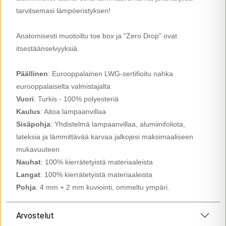
tarvitsemasi lämpöeristyksen!
Anatomisesti muotoiltu toe box ja "Zero Drop" ovat
itsestäänselvyyksiä.
Päällinen
: Eurooppalainen LWG-sertifioitu nahka
eurooppalaiselta valmistajalta
Vuori
: Turkis - 100% polyesteriä
Kaulus
: Aitoa lampaanvillaa
Sisäpohja
: Yhdistelmä lampaanvillaa, alumiinifoliota,
lateksia ja lämmittävää karvaa jalkojesi maksimaaliseen
mukavuuteen
Nauhat
: 100% kierrätetyistä materiaaleista
Langat
: 100% kierrätetyistä materiaaleista
Pohja
: 4 mm + 2 mm kuviointi, ommeltu ympäri.
Arvostelut