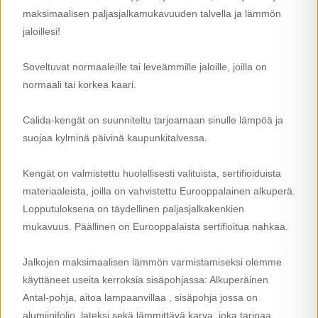
maksimaalisen paljasjalkamukavuuden talvella ja lämmön
jaloillesi!
Soveltuvat normaaleille tai leveämmille jaloille, joilla on
normaali tai korkea kaari.
Calida-kengät on suunniteltu tarjoamaan sinulle lämpöä ja
suojaa kylminä päivinä kaupunkitalvessa.
Kengät on valmistettu huolellisesti valituista, sertifioiduista
materiaaleista, joilla on vahvistettu Eurooppalainen alkuperä.
Lopputuloksena on täydellinen paljasjalkakenkien
mukavuus. Päällinen on Eurooppalaista sertifioitua nahkaa.
Jalkojen maksimaalisen lämmön varmistamiseksi olemme
käyttäneet useita kerroksia sisäpohjassa: Alkuperäinen
Antal-pohja, aitoa lampaanvillaa , sisäpohja jossa on
alumiinifolio, lateksi sekä lämmittävä karva, joka tarjoaa