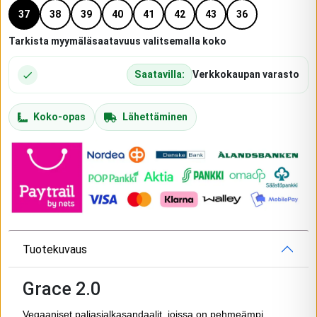
37
38
39
40
41
42
43
36
Tarkista myymäläsaatavuus valitsemalla koko
Saatavilla:
Verkkokaupan varasto
Koko-opas
Lähettäminen
Tuotekuvaus
Grace 2.0
Vegaaniset paljasjalkasandaalit, joissa on pehmeämpi