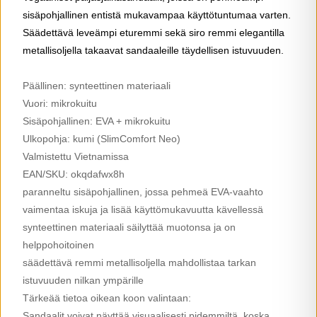
sisäpohjallinen entistä mukavampaa käyttötuntumaa varten.
Säädettävä leveämpi eturemmi sekä siro remmi elegantilla
metallisoljella takaavat sandaaleille täydellisen istuvuuden.
Päällinen: synteettinen materiaali
Vuori: mikrokuitu
Sisäpohjallinen: EVA + mikrokuitu
Ulkopohja: kumi (SlimComfort Neo)
Valmistettu Vietnamissa
EAN/SKU: okqdafwx8h
paranneltu sisäpohjallinen, jossa pehmeä EVA-vaahto
vaimentaa iskuja ja lisää käyttömukavuutta kävellessä
synteettinen materiaali säilyttää muotonsa ja on
helppohoitoinen
säädettävä remmi metallisoljella mahdollistaa tarkan
istuvuuden nilkan ympärille
Tärkeää tietoa oikean koon valintaan:
Sandaalit voivat näyttää visuaalisesti pidemmiltä, koska