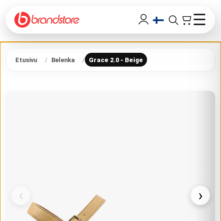
☰
Etusivu
Belenka
Grace 2.0 - Beige
‹
›