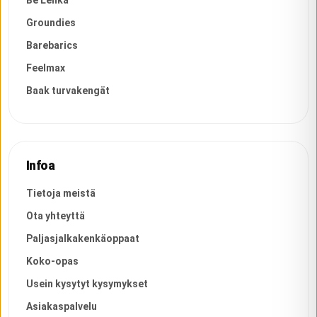
Be Lenka
Groundies
Barebarics
Feelmax
Baak turvakengät
Infoa
Tietoja meistä
Ota yhteyttä
Paljasjalkakenkäoppaat
Koko-opas
Usein kysytyt kysymykset
Asiakaspalvelu