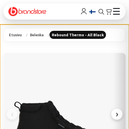
☰
Etusivu
Belenka
Rebound Thermo - All Black
‹
›