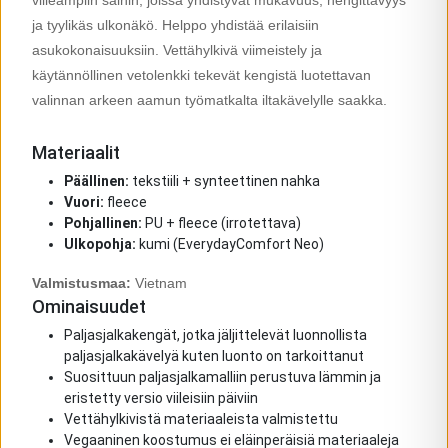
viileämpiin säihin, joissa yhdistyvät mukavuus, hengittävyys
ja tyylikäs ulkonäkö. Helppo yhdistää erilaisiin
asukokonaisuuksiin. Vettähylkivä viimeistely ja
käytännöllinen vetolenkki tekevät kengistä luotettavan
valinnan arkeen aamun työmatkalta iltakävelylle saakka.
Materiaalit
Päällinen:
tekstiili + synteettinen nahka
Vuori:
fleece
Pohjallinen:
PU + fleece (irrotettava)
Ulkopohja:
kumi (EverydayComfort Neo)
Valmistusmaa:
Vietnam
Ominaisuudet
Paljasjalkakengät, jotka jäljittelevät luonnollista
paljasjalkakävelyä kuten luonto on tarkoittanut
Suosittuun paljasjalkamalliin perustuva lämmin ja
eristetty versio viileisiin päiviin
Vettähylkivistä materiaaleista valmistettu
Vegaaninen koostumus ei eläinperäisiä materiaaleja