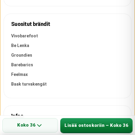
Suositut brändit
Vivobarefoot
Be Lenka
Groundies
Barebarics
Feelmax
Baak turvakengät
Infoa
Koko 36
Lisää ostoskoriin – Koko 36
Tietoja meistä