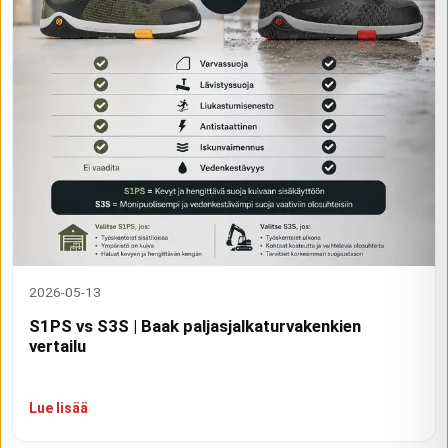
2026-05-13
S1PS vs S3S | Baak paljasjalkaturvakenkien
vertailu
Lue lisää