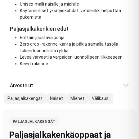
Unisex-malli naisille ja miehille
Käytännölliset yksityiskohdat: vetolenkki helpottaa
pukemista
Paljasjalkakenkien edut
Erittäin joustava pohja
Zero drop -rakenne: kanta ja päkiä samalla tasolla
tukien luonnollista ryhtiä
Leveä varvastila varpaiden luonnolliseen liikkeeseen
Kevyt rakenne
Arvostelut
Paljasjalkakengät
Naiset
Miehet
Välikausi
PALJASJALKAKENGÄT
Paljasjalkakenkäoppaat ja