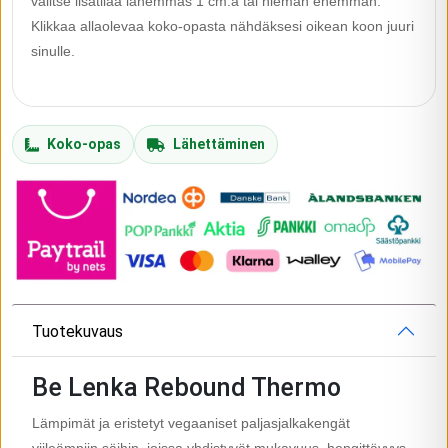
valitse lisätilaa lähemmäs 1 cm:ä tai hieman enemmän.
Klikkaa allaolevaa koko-opasta nähdäksesi oikean koon juuri
sinulle.
Koko-opas
Lähettäminen
Tuotekuvaus
Be Lenka Rebound Thermo
Lämpimät ja eristetyt vegaaniset paljasjalkakengät