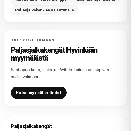
Suomalainen verkkokauppa
Myymälä Hyvinkäällä
Paljasjalkakenkien asiantuntija
TULE SOVITTAMAAN
Paljasjalkakengät Hyvinkään
myymälästä
Saat apua koon, lestin ja käyttötarkoitukseen sopivan
mallin valintaan.
Katso myymälän tiedot
Paljasjalkakengät