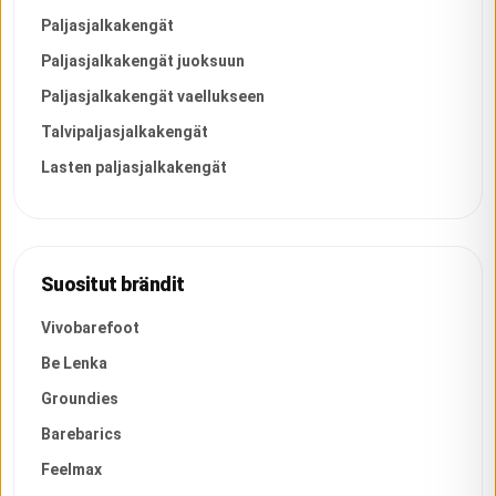
Paljasjalkakengät
Paljasjalkakengät juoksuun
Paljasjalkakengät vaellukseen
Talvipaljasjalkakengät
Lasten paljasjalkakengät
Suositut brändit
Vivobarefoot
Be Lenka
Groundies
Barebarics
Feelmax