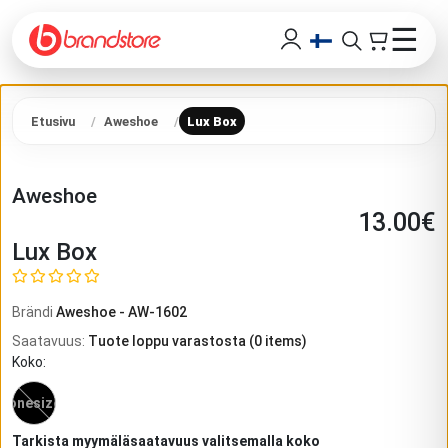
☰
Etusivu
Aweshoe
Lux Box
Aweshoe
13.00
€
Lux Box
Brändi
Aweshoe
-
AW-1602
Saatavuus
:
Tuote loppu varastosta
(
0
items)
Koko
:
onesize
Tarkista myymäläsaatavuus valitsemalla koko