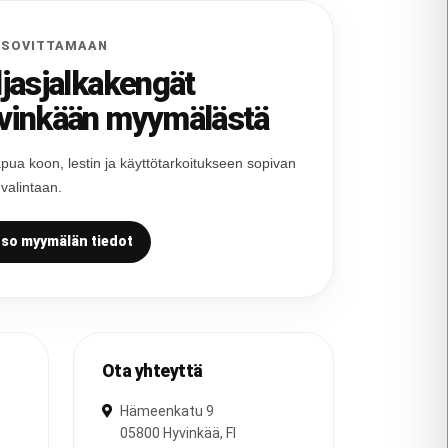
 SOVITTAMAAN
ljasjalkakengät
vinkään myymälästä
pua koon, lestin ja käyttötarkoitukseen sopivan
 valintaan.
so myymälän tiedot
Ota yhteyttä
Hämeenkatu 9
05800
Hyvinkää
,
FI