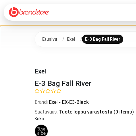
Etusivu
Exel
E-3 Bag Fall River
Exel
E-3 Bag Fall River
Brändi
Exel
-
EX-E3-Black
Saatavuus
:
Tuote loppu varastosta
(
0
items)
Koko
:
One
size