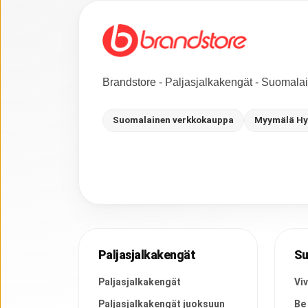
Brandstore - Paljasjalkakengät - Suomal
Suomalainen verkkokauppa
Myymälä Hy
Paljasjalkakengät
Su
Paljasjalkakengät
Vi
Paljasjalkakengät juoksuun
Be