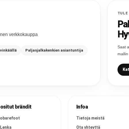
TULE
Pa
Hy
ainen verkkokauppa
Saat a
vinkäällä
Paljasjalkakenkien asiantuntija
mallin
Kat
ositut brändit
Infoa
vobarefoot
Tietoja meistä
 Lenka
Ota yhteyttä