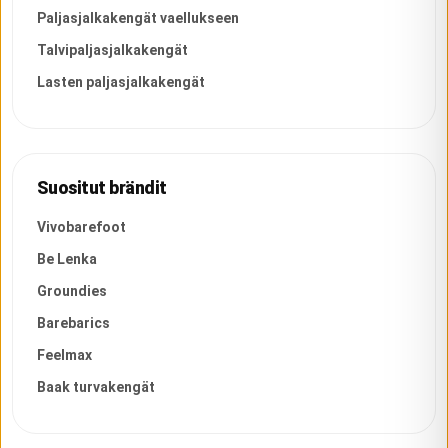
Paljasjalkakengät vaellukseen
Talvipaljasjalkakengät
Lasten paljasjalkakengät
Suositut brändit
Vivobarefoot
Be Lenka
Groundies
Barebarics
Feelmax
Baak turvakengät