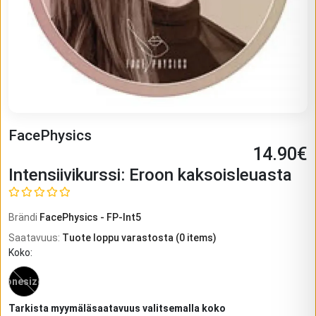
FacePhysics
14.90
€
Intensiivikurssi: Eroon kaksoisleuasta
Brändi
FacePhysics
-
FP-Int5
Saatavuus
:
Tuote loppu varastosta
(
0
items)
Koko
:
onesize
Tarkista myymäläsaatavuus valitsemalla koko