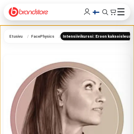
☰
Etusivu
FacePhysics
Intensiivikurssi: Eroon kaksoisleuas