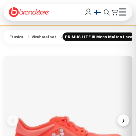
☰
Etusivu
Vivobarefoot
PRIMUS LITE III Mens Molten Lava
‹
›