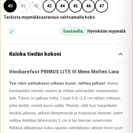
40
41
42
43
44
45
46
47
Tarkista myymäläsaatavuus valitsemalla koko
Saatavilla:
Hyvinkään myymälä
Kuinka tiedän kokoni
Vivobarefoot PRIMUS LITE III Mens Molten Lava
Tee näin valitaksesi oikean koon: mittaa jalkasi
:
Aseta
kantapääsi seinää vasten ja mittaa pisimpään varpaaseen
asti. Tämä on jalkasi mitta. Lisää 0,6–1,5 cm tähän mittaan,
jotta tiedät, minkä koon valita. Muista, että kun harjoittelet
kenkiä jalassa, jalkasi lämpenevät ja turpoavat hieman, joten
valitse lisätilaa lähemmäs 1 cm:ä tai hieman enemmän.
Klikkaa allaolevaa koko-opasta nähdäksesi oikean koon juuri