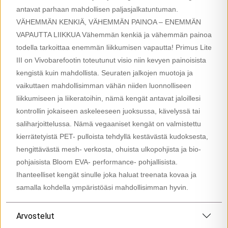
antavat parhaan mahdollisen paljasjalkatuntuman.
VÄHEMMÄN KENKIÄ, VÄHEMMÄN PAINOA – ENEMMÄN
VAPAUTTA LIIKKUA Vähemmän kenkiä ja vähemmän painoa
todella tarkoittaa enemmän liikkumisen vapautta! Primus Lite
III on Vivobarefootin toteutunut visio niin kevyen painoisista
kengistä kuin mahdollista. Seuraten jalkojen muotoja ja
vaikuttaen mahdollisimman vähän niiden luonnolliseen
liikkumiseen ja liikeratoihin, nämä kengät antavat jaloillesi
kontrollin jokaiseen askeleeseen juoksussa, kävelyssä tai
saliharjoittelussa. Nämä vegaaniset kengät on valmistettu
kierrätetyistä PET- pulloista tehdyllä kestävästä kudoksesta,
hengittävästä mesh- verkosta, ohuista ulkopohjista ja bio-
pohjaisista Bloom EVA- performance- pohjallisista.
Ihanteelliset kengät sinulle joka haluat treenata kovaa ja
samalla kohdella ympäristöäsi mahdollisimman hyvin.
Arvostelut