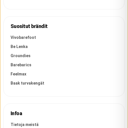
Suositut brändit
Vivobarefoot
Be Lenka
Groundies
Barebarics
Feelmax
Baak turvakengät
Infoa
Tietoja meistä