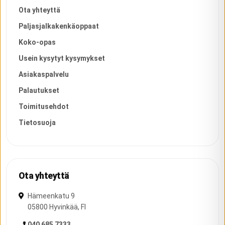
Ota yhteyttä
Paljasjalkakenkäoppaat
Koko-opas
Usein kysytyt kysymykset
Asiakaspalvelu
Palautukset
Toimitusehdot
Tietosuoja
Ota yhteyttä
Hämeenkatu 9
05800
Hyvinkää
,
FI
040 685 7333