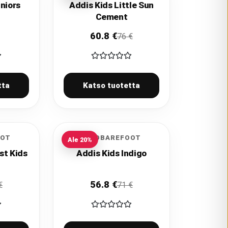
niors
Addis Kids Little Sun
Cement
60.8
€
76
€
tta
Katso tuotetta
OOT
VIVOBAREFOOT
Ale
20
%
st Kids
Addis Kids Indigo
56.8
€
€
71
€