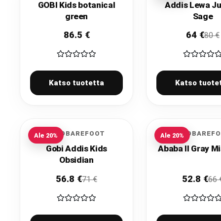
GOBI Kids botanical
Addis Lewa Ju
green
Sage
86.5
€
64
€
80
€
Katso tuotetta
Katso tuote
VIVOBAREFOOT
VIVOBAREF
Ale
20
%
Ale
20
%
Gobi Addis Kids
Ababa II Gray Mi
Obsidian
56.8
€
52.8
€
71
€
66