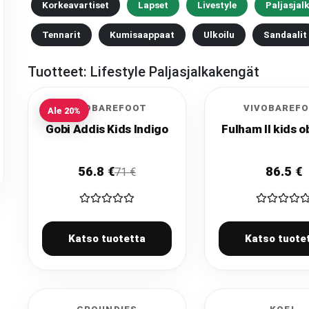
Korkeavartiset
Lapset
Livestyle
Paljasjal
Tennarit
Kumisaappaat
Ulkoilu
Sandaalit
Tuotteet:
Lifestyle Paljasjalkakengät
VIVOBAREFOOT
VIVOBAREF
Ale
20
%
Gobi Addis Kids Indigo
Fulham II kids o
56.8
€
86.5
€
71
€
Katso tuotetta
Katso tuote