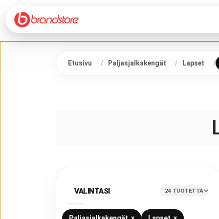
Etusivu
Paljasjalkakengät
Lapset
VALINTASI
24
TUOTETTA
Paljasjalkakengät
x
Lapset
x