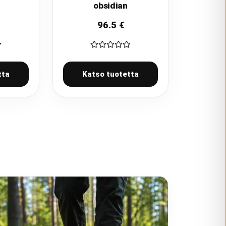
obsidian
96.5
€
tta
Katso tuotetta
GROUNDIES
X
KATSO MALLIT
IT