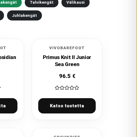
kakengät
Talvikengät
Välikausi
Juhlakengät
OOT
VIVOBAREFOOT
bsidian
Primus Knit II Junior
Sea Green
96.5
€
tta
Katso tuotetta