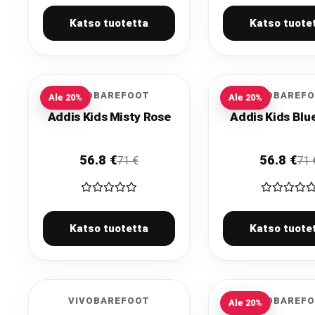
Katso tuotetta
Katso tuote
VIVOBAREFOOT
VIVOBAREF
Ale
20
%
Ale
20
%
Addis Kids Misty Rose
Addis Kids Blu
56.8
€
56.8
€
71
€
71
Katso tuotetta
Katso tuote
VIVOBAREFOOT
VIVOBAREF
Ale
20
%