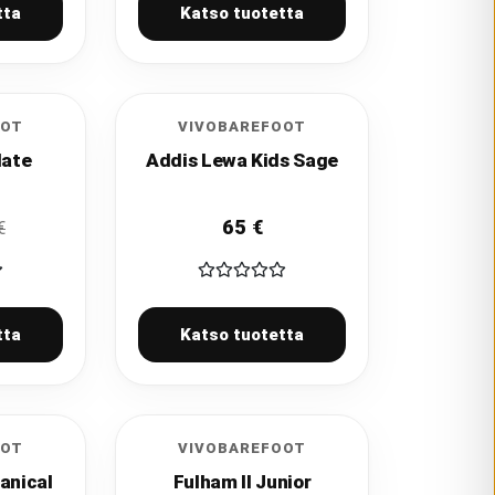
tta
Katso tuotetta
OOT
VIVOBAREFOOT
late
Addis Lewa Kids Sage
65
€
€
tta
Katso tuotetta
OOT
VIVOBAREFOOT
anical
Fulham II Junior