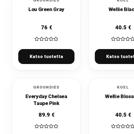
GROUNDIES
KOEL
Lou Green Gray
Wellie Bla
76
€
40.5
€
Katso tuotetta
Katso tuote
GROUNDIES
KOEL
Everyday Chelsea
Wellie Blos
Taupe Pink
89.9
€
40.5
€