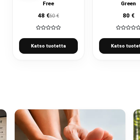
Free
Green
48
€
80
€
60
€
Katso tuotetta
Katso tuote
NEOBAREFOOT
FEELMA
KATSO MALLIT
KATSO MALL