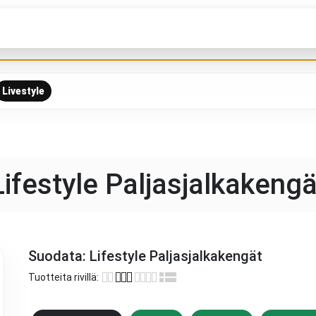
Livestyle
Lifestyle Paljasjalkakengä
Suodata:
Lifestyle Paljasjalkakengät
Tuotteita rivillä
: