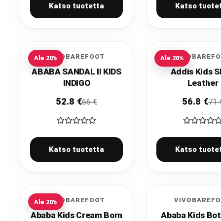
Katso tuotetta
Katso tuote
VIVOBAREFOOT
VIVOBAREF
Ale
20
%
Ale
20
%
ABABA SANDAL II KIDS
Addis Kids S
INDIGO
Leather
52.8
€
56.8
€
66
€
71
Katso tuotetta
Katso tuote
VIVOBAREFOOT
VIVOBAREF
Ale
20
%
Ababa Kids Cream Born
Ababa Kids Bot