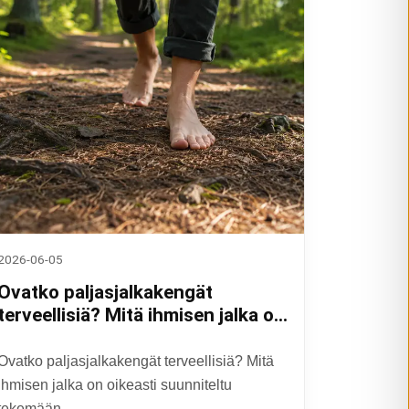
2026-06-05
Ovatko paljasjalkakengät
terveellisiä? Mitä ihmisen jalka on
oikeasti suunniteltu tekemään
Ovatko paljasjalkakengät terveellisiä? Mitä
ihmisen jalka on oikeasti suunniteltu
tekemään