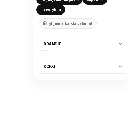
Livestyle
x
Tyhjennä kaikki valinnat
BRÄNDIT
KOKO