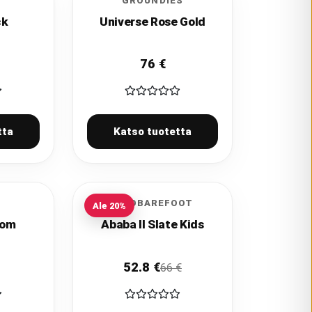
GROUNDIES
ck
Universe Rose Gold
76
€
tta
Katso tuotetta
VIVOBAREFOOT
Ale
20
%
som
Ababa II Slate Kids
52.8
€
66
€