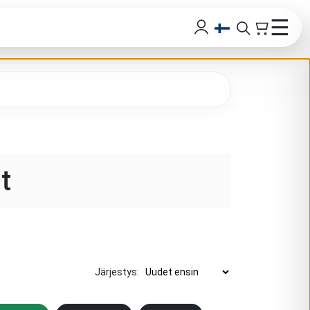
☰
t
Järjestys
: