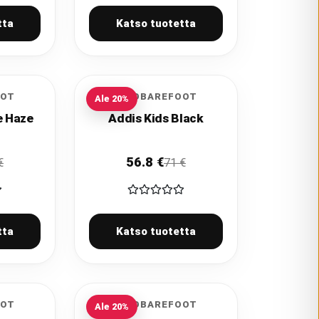
tta
Katso tuotetta
OOT
VIVOBAREFOOT
Ale
20
%
e Haze
Addis Kids Black
56.8
€
€
71
€
tta
Katso tuotetta
OOT
VIVOBAREFOOT
Ale
20
%