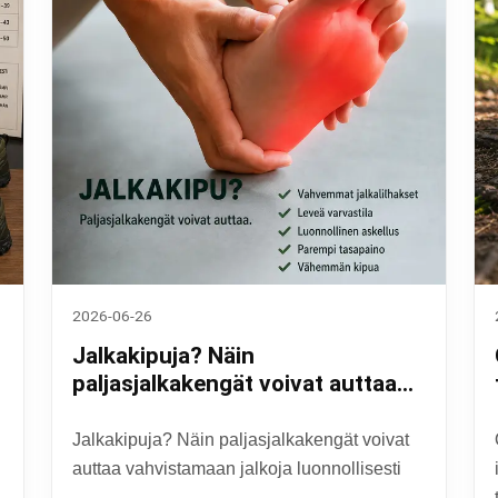
2026-06-26
Jalkakipuja? Näin
paljasjalkakengät voivat auttaa
vahvistamaan jalkoja
luonnollisesti
Jalkakipuja? Näin paljasjalkakengät voivat
auttaa vahvistamaan jalkoja luonnollisesti