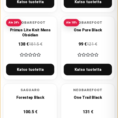
Katso tuotetta
Katso tuotetta
VIVOBAREFOOT
NEOBAREFOOT
Ale
24
%
Ale
18
%
Primus Lite Knit Mens
One Pure Black
Obsidian
138
€
181.5
€
99
€
121
€
Katso tuotetta
Katso tuotetta
SAGUARO
NEOBAREFOOT
Forestep Black
One Trail Black
100.5
€
131
€