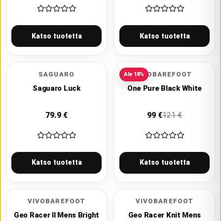
Katso tuotetta
Katso tuotetta
SAGUARO
NEOBAREFOOT
Ale
18
%
Saguaro Luck
One Pure Black White
79.9
€
99
€
121
€
Katso tuotetta
Katso tuotetta
VIVOBAREFOOT
VIVOBAREFOOT
Geo Racer II Mens Bright
Geo Racer Knit Mens