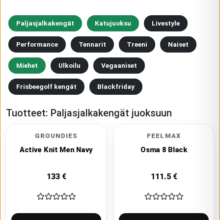
Paljasjalkakengät
Katujuoksu
Livestyle
Performance
Tennarit
Treeni
Naiset
Miehet
Ulkoilu
Vegaaniset
Frisbeegolf kengät
Blackfriday
Tuotteet:
Paljasjalkakengät juoksuun
GROUNDIES
FEELMAX
Active Knit Men Navy
Osma 8 Black
133
€
111.5
€