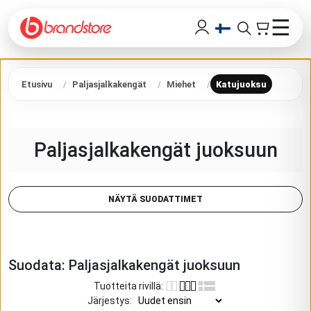
☰
Etusivu
Paljasjalkakengät
Miehet
Katujuoksu
Paljasjalkakengät juoksuun
NÄYTÄ SUODATTIMET
Suodata:
Paljasjalkakengät juoksuun
Tuotteita rivillä
:
Järjestys
: