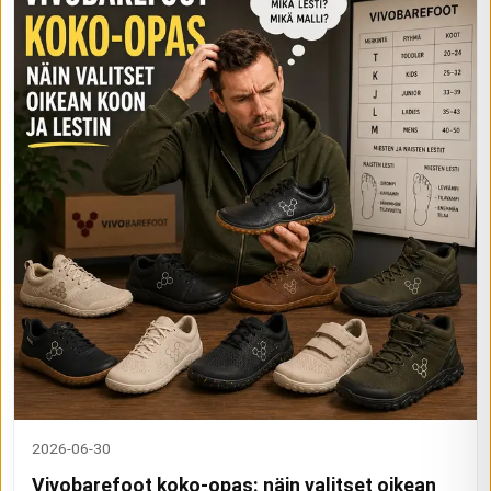
2026-06-30
Vivobarefoot koko-opas: näin valitset oikean