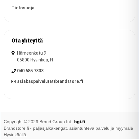
Tietosuoja
Ota yhteyttä
Hämeenkatu 9
05800
Hyvinkää
,
FI
040 685 7333
asiakaspalvelu(at)brandstore.fi
Copyright ©
2026
Brand Group Int.
bgi.fi
Brandstore.fi - paljasjalkakengät, asiantunteva palvelu ja myymälä
Hyvinkäällä.